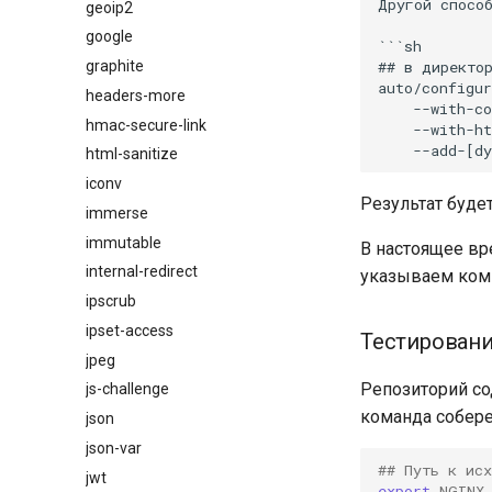
Другой способ
geoip2
google
```sh

## в директор
graphite
auto/configur
headers-more
    --with-co
hmac-secure-link
    --with-ht
html-sanitize
iconv
Результат буде
immerse
immutable
В настоящее вр
internal-redirect
указываем ком
ipscrub
ipset-access
Тестирован
jpeg
Репозиторий со
js-challenge
команда соберет
json
json-var
## Путь к ис
jwt
export
NGINX