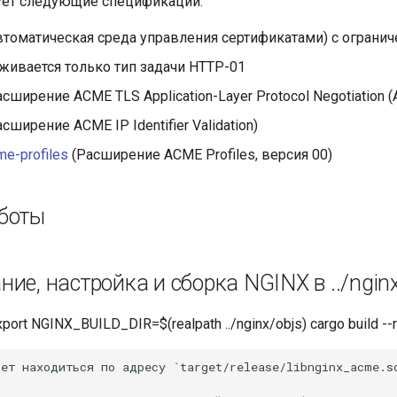
ует следующие спецификации:
томатическая среда управления сертификатами) с огранич
ивается только тип задачи HTTP-01
сширение ACME TLS Application-Layer Protocol Negotiation (
сширение ACME IP Identifier Validation)
cme-profiles
(Расширение ACME Profiles, версия 00)
боты
ие, настройка и сборка NGINX в ../ngin
port NGINX_BUILD_DIR=$(realpath ../nginx/objs) cargo build --
ет находиться по адресу `target/release/libnginx_acme.so