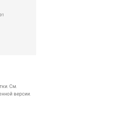
01
ки. См.
нной версии.