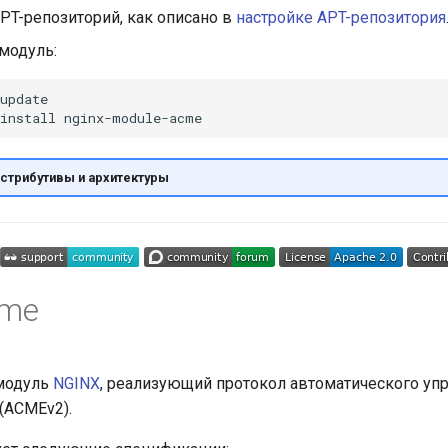
PT-репозиторий, как описано в
настройке APT-репозитория
модуль:
update

install
стрибутивы и архитектуры
cme
 модуль
NGINX
, реализующий протокол автоматического уп
(ACMEv2).