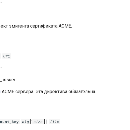
-
ект эмитента сертификата ACME.
uri
-
_issuer
и
ACME сервера. Эта директива обязательна.
[:
] |
ount_key
alg
size
file