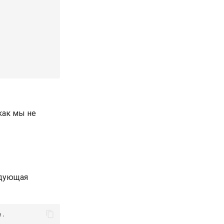
как мы не
едующая
н.