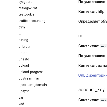
По умолчанию:
sysguard
teslagov-jwt
Контекст:
http
testcookie
traffic-accounting
Определяет объ
trim
ts
uri
tuning
Синтаксис:
uri
unbrotli
untar
По умолчанию:
unzstd
Контекст:
acme
upload
upload-progress
URL директори
upstream-fair
upstream-jdomain
account_key
upsync
var
Синтаксис:
acc
vod