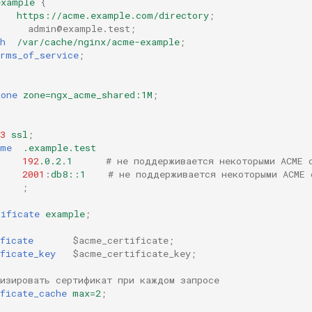
example
{
https://acme.example.com/directory
;
     
admin@example.test
;
h
/var/cache/nginx/acme-example
;
erms_of_service
;
zone
zone=ngx_acme_shared:1M
;
3
ssl
;
ame
.example.test
192
.0.2.1
# не поддерживается некоторыми ACME 
2001
:
db8::1
# не поддерживается некоторыми ACME 
;
tificate
example
;
ficate
$acme_certificate
;
ficate_key
$acme_certificate_key
;
лизировать сертификат при каждом запросе
ficate_cache
max=2
;