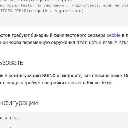
ону nginx-tests; по умолчанию ../nginx/tests, если не ук
_TESTS_DIR
=
$(
realpath
../nginx-tests
)
стов требуют бинарный файл тестового сервера
pebble
в п
анной через переменную окружения
TEST_NGINX_PEBBLE_BIN
ьзовать
ь в конфигурацию NGINX и настройте, как описано ниже. О
этот модуль требует настройки
resolver
в блоке
.
http
нфигурации
0.0.1
:
53
;