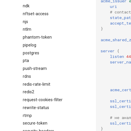
acme_issuer
ndk
uri
# contact
nftset-access
state_pat
njs
accept_t
}
ntlm
phantom-token
acme_shared_
pipelog
server
{
postgres
listen
44
pta
server_n
push-stream
rdns
redis-rate-limit
acme_cer
redis2
request-cookies-filter
ssl_certi
ssl_certi
rewrite-status
rtmp
# не ана
ssl_certi
secure-token
}