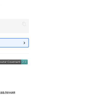
.
равления