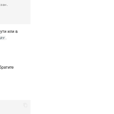
азан.
ути или в
.
ARY
братите