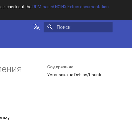
ce, check out the
RPM-based NGINX Extras documentation
Инициализация поиска
English
Русский
ления
Содержание
Установка на Debian/Ubuntu
мому