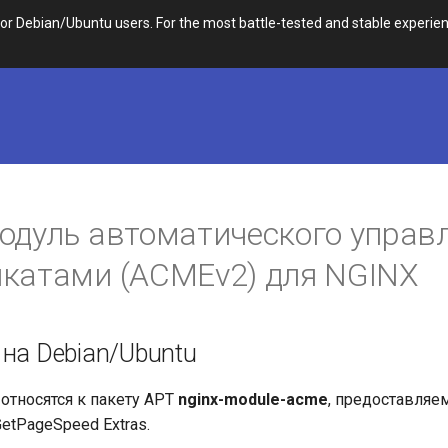
 Debian/Ubuntu users. For the most battle-tested and stable experien
одуль автоматического управ
катами (ACMEv2) для NGINX
 на Debian/Ubuntu
относятся к пакету APT
nginx-module-acme
, предоставляе
etPageSpeed Extras.