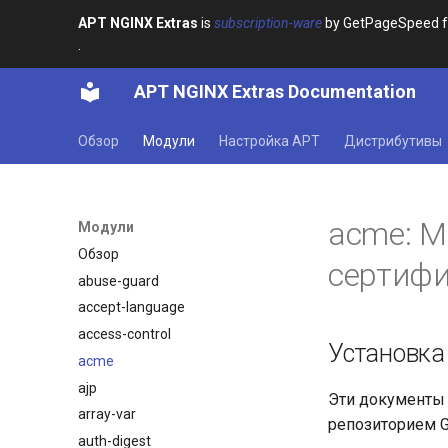
APT NGINX Extras
is
subscription-ware
by GetPageSpeed for
.
APT NGINX Extras Documentation
Обзор
Модули
Настройка APT
Дистрибутивы
acme: М
Модули
Обзор
сертифи
abuse-guard
accept-language
access-control
Установка
acme
ajp
Эти документы 
array-var
репозиторием G
auth-digest