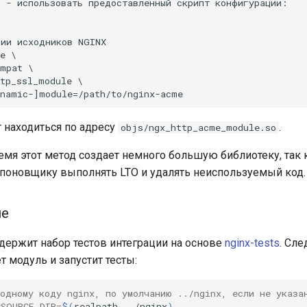
 - использовать предоставленный скрипт конфигурации:

ии исходников NGINX

e \

mpat \

tp_ssl_module \

т находиться по адресу
.
objs/ngx_http_acme_module.so
емя этот метод создает немного большую библиотеку, так 
поновщику выполнять LTO и удалять неиспользуемый код.
ие
держит набор тестов интеграции на основе
nginx-tests
. Сл
 модуль и запустит тесты:
ходному коду nginx, по умолчанию ../nginx, если не указа
_SOURCE_DIR
=
$(
realpath
../nginx
)