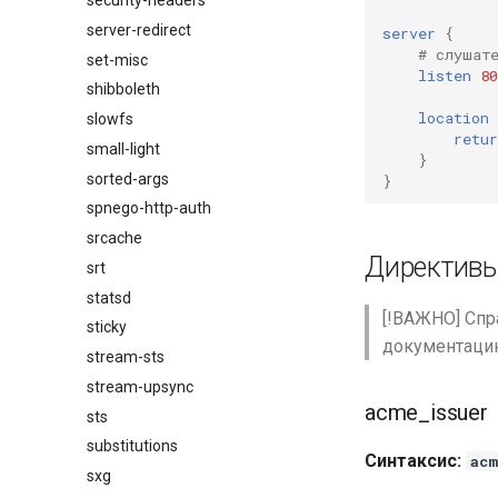
security-headers
server-redirect
server
{
# слушат
set-misc
listen
80
shibboleth
location
slowfs
retur
small-light
}
sorted-args
}
spnego-http-auth
srcache
Директив
srt
statsd
[!ВАЖНО] Спр
sticky
документац
stream-sts
stream-upsync
acme_issuer
sts
substitutions
Синтаксис:
acm
sxg