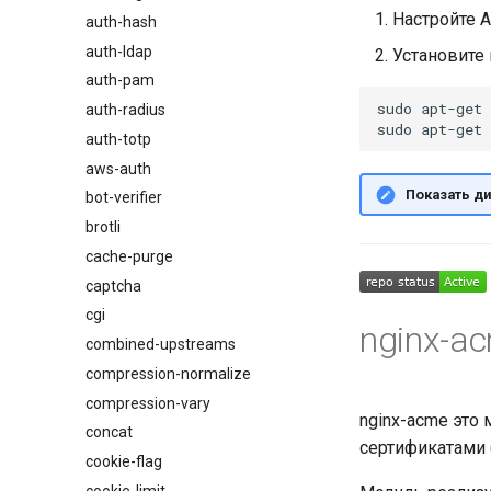
Настройте A
auth-hash
auth-ldap
Установите 
auth-pam
sudo
apt-get
auth-radius
sudo
apt-get
auth-totp
aws-auth
Показать ди
bot-verifier
brotli
cache-purge
captcha
cgi
nginx-a
combined-upstreams
compression-normalize
compression-vary
nginx-acme это
concat
сертификатами 
cookie-flag
cookie-limit