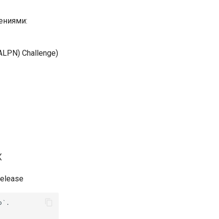
ениями:
ALPN) Challenge)
x
release
`.
