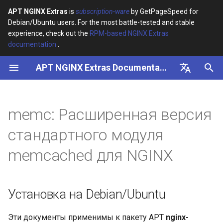
APT NGINX Extras
is
subscription-ware
by GetPageSpeed for
Debian/Ubuntu users. For the most battle-tested and stable
И
experience, check out the
RPM-based NGINX Extras
documentation
.
н
APT NGINX Extras Documentation
Установка на Debian/Ubuntu
и
ц
English
Синопсис
и
Русский
memc: Расширенная версия
Описание
а
стандартного модуля
Соединения keep-alive с
л
memcached для NGINX
серверами memcached
и
з
Как это работает
Установка на Debian/Ubuntu
а
Поддерживаемые
ц
команды Memcached
Эти документы применимы к пакету APT
nginx-