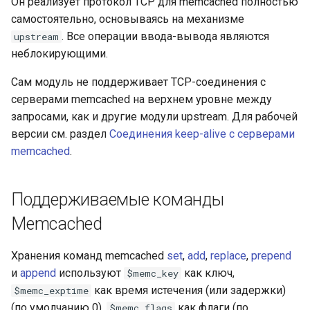
Он реализует протокол TCP для memcached полностью
самостоятельно, основываясь на механизме
. Все операции ввода-вывода являются
upstream
неблокирующими.
Сам модуль не поддерживает TCP-соединения с
серверами memcached на верхнем уровне между
запросами, как и другие модули upstream. Для рабочей
версии см. раздел
Соединения keep-alive с серверами
memcached
.
Поддерживаемые команды
Memcached
Хранения команд memcached
set
,
add
,
replace
,
prepend
и
append
используют
как ключ,
$memc_key
как время истечения (или задержки)
$memc_exptime
(по умолчанию 0),
как флаги (по
$memc_flags