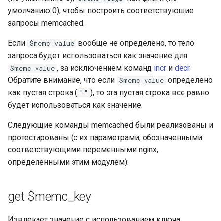
умолчанию 0), чтобы построить соответствующие
запросы memcached.
Если
вообще не определено, то тело
$memc_value
запроса будет использоваться как значение для
, за исключением команд
incr
и
decr
.
$memc_value
Обратите внимание, что если
определено
$memc_value
как пустая строка (
), то эта пустая строка все равно
""
будет использоваться как значение.
Следующие команды memcached были реализованы и
протестированы (с их параметрами, обозначенными
соответствующими переменными nginx,
определенными этим модулем):
get $memc_key
Извлекает значение с использованием ключа.