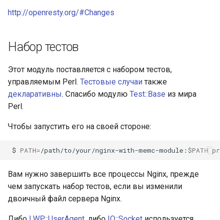
http://openresty.org/#Changes
Набор тестов
Этот модуль поставляется с набором тестов,
управляемым Perl.
Тестовые случаи
также
декларативны
. Спасибо модулю
Test::Base
из мира
Perl.
Чтобы запустить его на своей стороне:
$
PATH
=
/path/to/your/nginx-with-memc-module:
$PATH
pr
Вам нужно завершить все процессы Nginx, прежде
чем запускать набор тестов, если вы изменили
двоичный файл сервера Nginx.
Либо
LWP::UserAgent
, либо
IO::Socket
используется