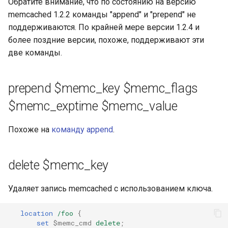
Обратите внимание, что по состоянию на версию
memcached 1.2.2 команды "append" и "prepend" не
поддерживаются. По крайней мере версии 1.2.4 и
более поздние версии, похоже, поддерживают эти
две команды.
prepend $memc_key $memc_flags
$memc_exptime $memc_value
Похоже на
команду append
.
delete $memc_key
Удаляет запись memcached с использованием ключа.
location
/foo
{
set
$memc_cmd
delete
;