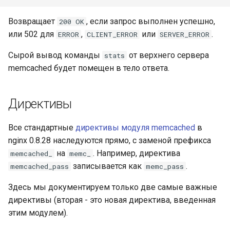
Возвращает
, если запрос выполнен успешно,
200 OK
или 502 для
,
или
.
ERROR
CLIENT_ERROR
SERVER_ERROR
Сырой вывод команды
от верхнего сервера
stats
memcached будет помещен в тело ответа.
Директивы
Все стандартные
директивы модуля memcached
в
nginx 0.8.28 наследуются прямо, с заменой префикса
на
. Например, директива
memcached_
memc_
записывается как
.
memcached_pass
memc_pass
Здесь мы документируем только две самые важные
директивы (вторая - это новая директива, введенная
этим модулем).