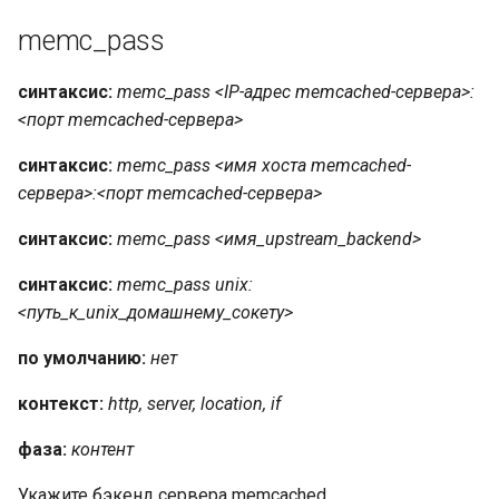
memc_pass
синтаксис:
memc_pass <IP-адрес memcached-сервера>:
<порт memcached-сервера>
синтаксис:
memc_pass <имя хоста memcached-
сервера>:<порт memcached-сервера>
синтаксис:
memc_pass <имя_upstream_backend>
синтаксис:
memc_pass unix:
<путь_к_unix_домашнему_сокету>
по умолчанию:
нет
контекст:
http, server, location, if
фаза:
контент
Укажите бэкенд сервера memcached.