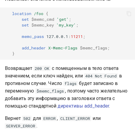
location
/foo
{
set
$memc_cmd
'get'
;
set
$memc_key
'my_key'
;
memc_pass
127.0.0.1
:
11211
;
add_header
X-Memc-Flags
$memc_flags
;
}
Возвращает
с помещенным в тело ответа
200 OK
значением, если ключ найден, или
в
404 Not Found
противном случае. Число
будет записано в
flags
переменную
, поэтому часто желательно
$memc_flags
добавить эту информацию в заголовки ответа с
помощью стандартной
директивы add_header
.
Вернет
для
,
или
502
ERROR
CLIENT_ERROR
.
SERVER_ERROR