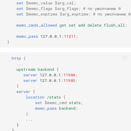
set
$memc_value
$arg_val
;
set
$memc_flags
$arg_flags
;
# по умолчанию 0
set
$memc_exptime
$arg_exptime
;
# по умолчанию 0
memc_read_timeout
memc_cmds_allowed
get
set
add
delete
flush_all
;
memc_buffer_size
memc_pass
127.0.0.1
:
11211
;
}
memc_ignore_client_abort
Изменения
http
{
...
upstream
backend
{
Набор тестов
server
127.0.0.1
:
11984
;
server
127.0.0.1
:
11985
;
См. также
}
server
{
location
/stats
{
set
$memc_cmd
stats
;
memc_pass
backend
;
}
...
}
}