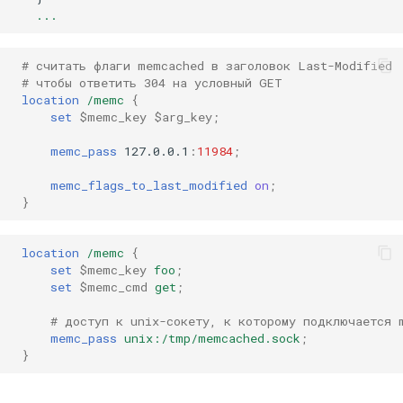
...
# считать флаги memcached в заголовок Last-Modified
# чтобы ответить 304 на условный GET
location
/memc
{
set
$memc_key
$arg_key
;
memc_pass
127.0.0.1
:
11984
;
memc_flags_to_last_modified
on
;
}
location
/memc
{
set
$memc_key
foo
;
set
$memc_cmd
get
;
# доступ к unix-сокету, к которому подключается 
memc_pass
unix:/tmp/memcached.sock
;
}