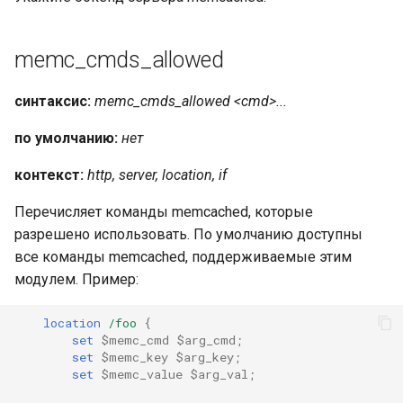
memc_cmds_allowed
синтаксис:
memc_cmds_allowed <cmd>...
по умолчанию:
нет
контекст:
http, server, location, if
Перечисляет команды memcached, которые
разрешено использовать. По умолчанию доступны
все команды memcached, поддерживаемые этим
модулем. Пример:
location
/foo
{
set
$memc_cmd
$arg_cmd
;
set
$memc_key
$arg_key
;
set
$memc_value
$arg_val
;