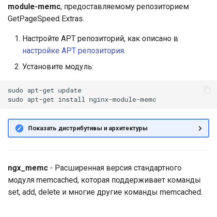
module-memc
, предоставляемому репозиторием
и
get $memc_key
GetPageSpeed Extras.
я
set $memc_key
Настройте APT репозиторий, как описано в
п
$memc_flags
настройке APT репозитория
.
о
$memc_exptime
Установите модуль:
$memc_value
и
sudo
apt-get
update

с
add $memc_key
sudo
apt-get
install
$memc_flags
к
$memc_exptime
Показать дистрибутивы и архитектуры
а
$memc_value
replace $memc_key
$memc_flags
ngx_memc
- Расширенная версия стандартного
$memc_exptime
модуля memcached, которая поддерживает команды
$memc_value
set, add, delete и многие другие команды memcached.
append $memc_key