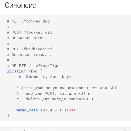
Синопсис
$memc_flags
$memc_exptime
$memc_value
# GET /foo?key=dog
#
# POST /foo?key=cat
prepend $memc_key
# Значение кота...
$memc_flags
#
$memc_exptime
# PUT /foo?key=bird
# Значение птицы...
$memc_value
#
# DELETE /foo?key=Tiger
delete $memc_key
location
/foo
{
set
$memc_key
$arg_key
;
delete $memc_key
# $memc_cmd по умолчанию равен get для GET,
$memc_exptime
#   add для POST, set для PUT и
#   delete для метода запроса DELETE.
incr $memc_key
memc_pass
127.0.0.1
:
11211
;
$memc_value
}
decr $memc_key