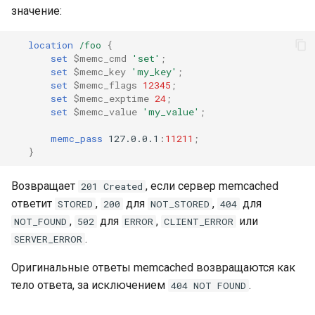
значение:
location
/foo
{
set
$memc_cmd
'set'
;
set
$memc_key
'my_key'
;
set
$memc_flags
12345
;
set
$memc_exptime
24
;
set
$memc_value
'my_value'
;
memc_pass
127.0.0.1
:
11211
;
}
Возвращает
, если сервер memcached
201 Created
ответит
,
для
,
для
STORED
200
NOT_STORED
404
,
для
,
или
NOT_FOUND
502
ERROR
CLIENT_ERROR
.
SERVER_ERROR
Оригинальные ответы memcached возвращаются как
тело ответа, за исключением
.
404 NOT FOUND