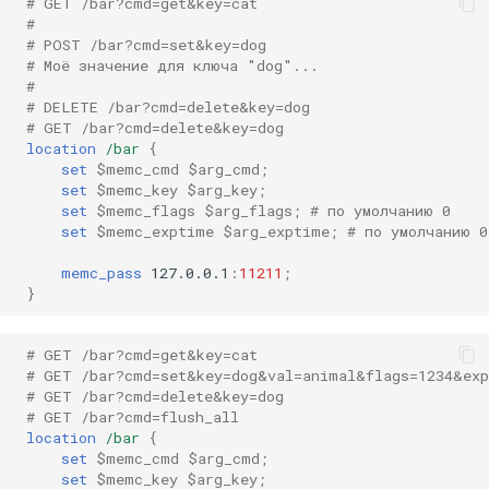
# GET /bar?cmd=get&key=cat
$memc_value
#
# POST /bar?cmd=set&key=dog
flush_all
# Моё значение для ключа "dog"...
#
# DELETE /bar?cmd=delete&key=dog
flush_all $memc_exptime
# GET /bar?cmd=delete&key=dog
location
/bar
{
stats
set
$memc_cmd
$arg_cmd
;
set
$memc_key
$arg_key
;
set
$memc_flags
$arg_flags
;
# по умолчанию 0
Директивы
set
$memc_exptime
$arg_exptime
;
# по умолчанию 0
memc_pass
127.0.0.1
:
11211
;
memc_pass
}
memc_cmds_allowed
# GET /bar?cmd=get&key=cat
# GET /bar?cmd=set&key=dog&val=animal&flags=1234&ex
memc_flags_to_last_modified
# GET /bar?cmd=delete&key=dog
# GET /bar?cmd=flush_all
memc_connect_timeout
location
/bar
{
set
$memc_cmd
$arg_cmd
;
set
$memc_key
$arg_key
;
memc_send_timeout