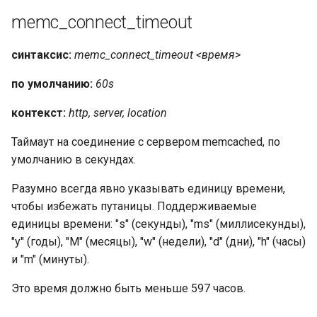
memc_connect_timeout
синтаксис:
memc_connect_timeout <время>
по умолчанию:
60s
контекст:
http, server, location
Таймаут на соединение с сервером memcached, по
умолчанию в секундах.
Разумно всегда явно указывать единицу времени,
чтобы избежать путаницы. Поддерживаемые
единицы времени: "s" (секунды), "ms" (миллисекунды),
"y" (годы), "M" (месяцы), "w" (недели), "d" (дни), "h" (часы)
и "m" (минуты).
Это время должно быть меньше 597 часов.