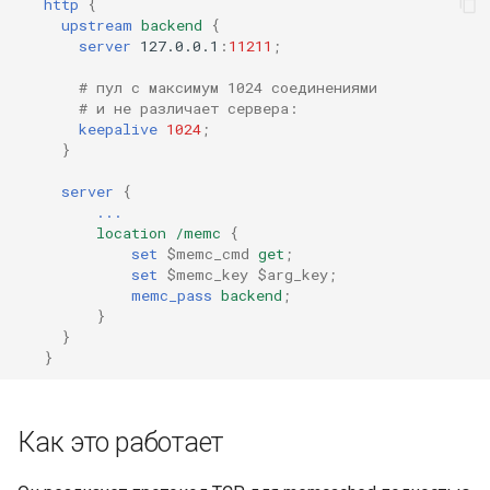
http
{
upstream
backend
{
server
127.0.0.1
:
11211
;
# пул с максимум 1024 соединениями
# и не различает сервера:
keepalive
1024
;
}
server
{
...
location
/memc
{
set
$memc_cmd
get
;
set
$memc_key
$arg_key
;
memc_pass
backend
;
}
}
}
Как это работает