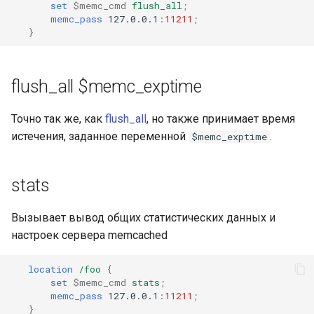
set
$memc_cmd
flush_all
;
memc_pass
127.0.0.1
:
11211
;
}
flush_all $memc_exptime
Точно так же, как
flush_all
, но также принимает время
истечения, заданное переменной
.
$memc_exptime
stats
Вызывает вывод общих статистических данных и
настроек сервера memcached
location
/foo
{
set
$memc_cmd
stats
;
memc_pass
127.0.0.1
:
11211
;
}