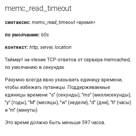
memc_read_timeout
синтаксис:
memc_read_timeout <время>
по умолчанию:
60s
контекст:
http, server, location
Таймаут на чтение TCP-ответов от сервера memcached,
по умолчанию в секундах.
Разумно всегда явно указывать единицу времени,
чтобы избежать путаницы. Поддерживаемые
единицы времени: "s" (секунды), "ms" (миллисекунды),
"y" (годы), "M" (месяцы), "w" (недели), "d" (дни), "h" (часы)
и "m" (минуты).
Это время должно быть меньше 597 часов.