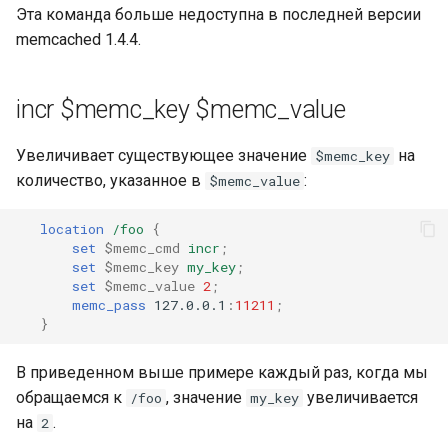
Эта команда больше недоступна в последней версии
memcached 1.4.4.
incr $memc_key $memc_value
Увеличивает существующее значение
на
$memc_key
количество, указанное в
:
$memc_value
location
/foo
{
set
$memc_cmd
incr
;
set
$memc_key
my_key
;
set
$memc_value
2
;
memc_pass
127.0.0.1
:
11211
;
}
В приведенном выше примере каждый раз, когда мы
обращаемся к
, значение
увеличивается
/foo
my_key
на
.
2