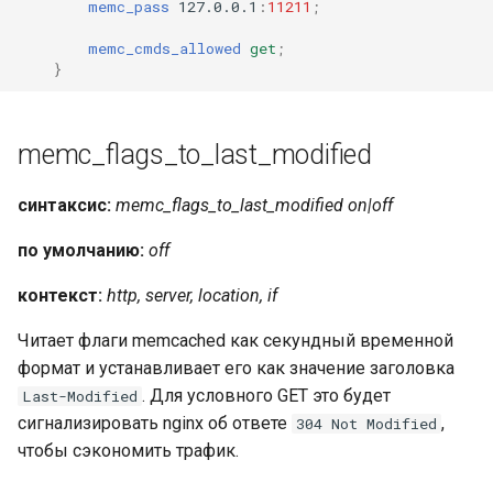
memc_pass
127.0.0.1
:
11211
;
memc_cmds_allowed
get
;
}
memc_flags_to_last_modified
синтаксис:
memc_flags_to_last_modified on|off
по умолчанию:
off
контекст:
http, server, location, if
Читает флаги memcached как секундный временной
формат и устанавливает его как значение заголовка
. Для условного GET это будет
Last-Modified
сигнализировать nginx об ответе
,
304 Not Modified
чтобы сэкономить трафик.