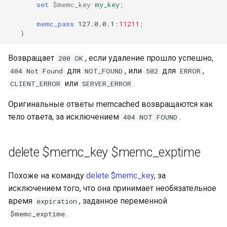
set
$memc_key
my_key
;
memc_pass
127.0.0.1
:
11211
;
}
Возвращает
, если удаление прошло успешно,
200 OK
для
, или
для
,
404 Not Found
NOT_FOUND
502
ERROR
или
.
CLIENT_ERROR
SERVER_ERROR
Оригинальные ответы memcached возвращаются как
тело ответа, за исключением
.
404 NOT FOUND
delete $memc_key $memc_exptime
Похоже на команду
delete $memc_key
, за
исключением того, что она принимает необязательное
время
, заданное переменной
expiration
.
$memc_exptime