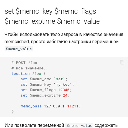
set $memc_key $memc_flags
$memc_exptime $memc_value
Чтобы использовать тело запроса в качестве значения
memcached, просто избегайте настройки переменной
:
$memc_value
# POST /foo
# моё значение...
location
/foo
{
set
$memc_cmd
'set'
;
set
$memc_key
'my_key'
;
set
$memc_flags
12345
;
set
$memc_exptime
24
;
memc_pass
127.0.0.1
:
11211
;
}
Или позвольте переменной
содержать
$memc_value