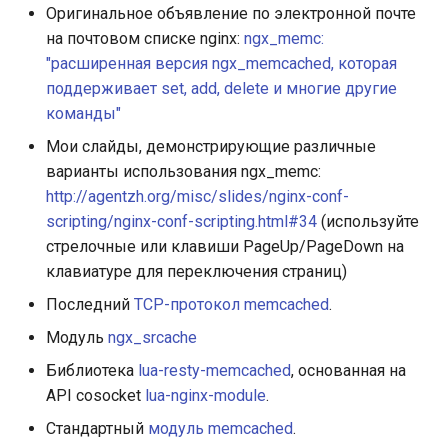
Оригинальное объявление по электронной почте
на почтовом списке nginx:
ngx_memc:
"расширенная версия ngx_memcached, которая
поддерживает set, add, delete и многие другие
команды"
Мои слайды, демонстрирующие различные
варианты использования ngx_memc:
http://agentzh.org/misc/slides/nginx-conf-
scripting/nginx-conf-scripting.html#34
(используйте
стрелочные или клавиши PageUp/PageDown на
клавиатуре для переключения страниц)
Последний
TCP-протокол memcached
.
Модуль
ngx_srcache
Библиотека
lua-resty-memcached
, основанная на
API cosocket
lua-nginx-module
.
Стандартный
модуль memcached
.