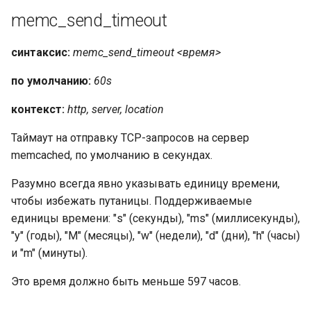
memc_send_timeout
синтаксис:
memc_send_timeout <время>
по умолчанию:
60s
контекст:
http, server, location
Таймаут на отправку TCP-запросов на сервер
memcached, по умолчанию в секундах.
Разумно всегда явно указывать единицу времени,
чтобы избежать путаницы. Поддерживаемые
единицы времени: "s" (секунды), "ms" (миллисекунды),
"y" (годы), "M" (месяцы), "w" (недели), "d" (дни), "h" (часы)
и "m" (минуты).
Это время должно быть меньше 597 часов.