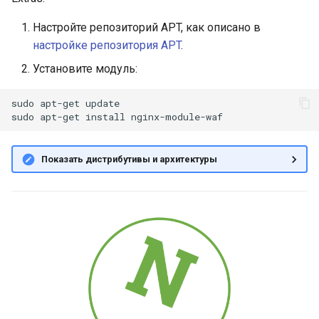
Тестовый набор
и
Настройте репозиторий APT, как описано в
я
Спасибо
настройке репозитория APT
.
п
Установите модуль:
о
sudo
apt-get
update

и
sudo
apt-get
install
с
Показать дистрибутивы и архитектуры
к
а