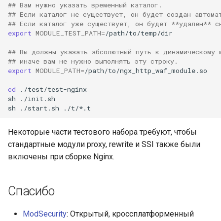
## Вам нужно указать временный каталог.
## Если каталог не существует, он будет создан автома
## Если каталог уже существует, он будет **удален** с
export
MODULE_TEST_PATH
=
/path/to/temp/dir

## Вы должны указать абсолютный путь к динамическому 
## иначе вам не нужно выполнять эту строку.
export
MODULE_PATH
=
/path/to/ngx_http_waf_module.so

cd
./test/test-nginx

sh
./init.sh

sh
./start.sh
Некоторые части тестового набора требуют, чтобы
стандартные модули proxy, rewrite и SSI также были
включены при сборке Nginx.
Спасибо
ModSecurity
: Открытый, кроссплатформенный