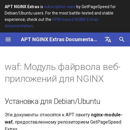
APT NGINX Extras
is
subscription-ware
by GetPageSpeed for
Debian/Ubuntu users. For the most battle-tested and stable
И
experience, check out the
RPM-based NGINX Extras
documentation
.
н
APT NGINX Extras Documentation
Установка для
и
Debian/Ubuntu
ц
English
Почему ngx_waf
и
Русский
waf: Модуль файрвола веб-
а
Особенности
приложений для NGINX
л
Документы
и
Установка для Debian/Ubuntu
з
Контакты
а
Эти документы относятся к APT пакету
nginx-module-
Спонсор
waf
, предоставленному репозиторием GetPageSpeed
ц
Extras.