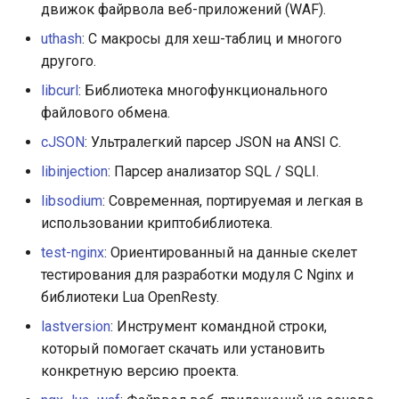
движок файрвола веб-приложений (WAF).
uthash
: C макросы для хеш-таблиц и многого
другого.
libcurl
: Библиотека многофункционального
файлового обмена.
cJSON
: Ультралегкий парсер JSON на ANSI C.
libinjection
: Парсер анализатор SQL / SQLI.
libsodium
: Современная, портируемая и легкая в
использовании криптобиблиотека.
test-nginx
: Ориентированный на данные скелет
тестирования для разработки модуля C Nginx и
библиотеки Lua OpenResty.
lastversion
: Инструмент командной строки,
который помогает скачать или установить
конкретную версию проекта.