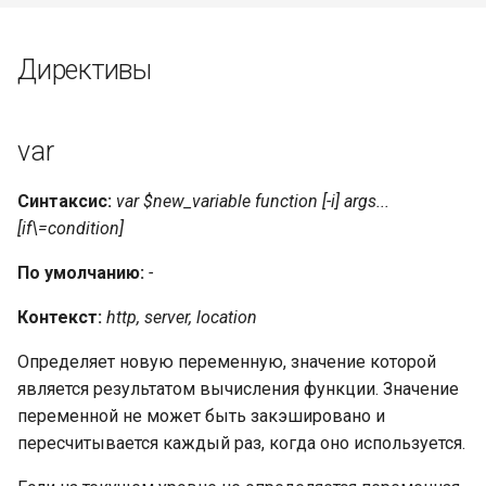
Установить значение
Директивы
переменной напрямую
Длина строки
var
Преобразовать в верхний
Синтаксис:
var $new_variable function [-i] args...
регистр
[if\=condition]
Преобразовать в нижний
По умолчанию:
-
регистр
Контекст:
http, server, location
Приведение первой буквы
Определяет новую переменную, значение которой
каждого слова к верхнему
является результатом вычисления функции. Значение
регистру (слова разделены
неалфавитными
переменной не может быть закэшировано и
символами)
пересчитывается каждый раз, когда оно используется.