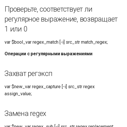
Шифрование
Проверьте, соответствует ли
HMAC_SHA512
регулярное выражение, возвращает
Оценка диапазона
1 или 0
времени
var $bool_var regex_match [-i] src_str match_regex;
Определите, соответствует
Операции с регулярными выражениями
ли текущее время
заданному диапазону
времени, требуется как
Захват регэксп
минимум один параметр.
var $new_var regex_capture [-i] src_str regex
Возвращает 1, если все
assign_value;
условия выполнены, в
противном случае
возвращает 0.
Замена regex
День недели представлен
var $new_var regex_sub [-i] src_str regex replacement;