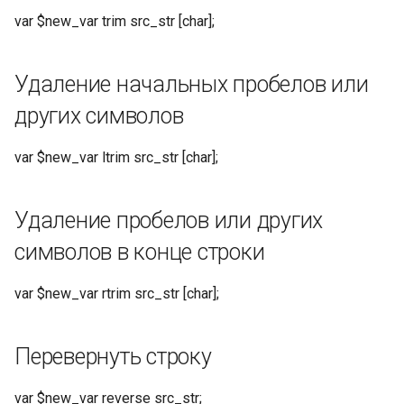
var $new_var trim src_str [char];
Проверьте, больше ли,
возвращает 1 или 0
Удаление начальных пробелов или
Проверьте, больше ли или
других символов
равно, возвращает 1 или 0
var $new_var ltrim src_str [char];
Проверьте, находится ли
значение в диапазоне от
start_num до end_num, если
Удаление пробелов или других
end_num не указан,
символов в конце строки
диапазон будет [0,
start_num], верните 1 или 0
var $new_var rtrim src_str [char];
Проверьте, является ли
число одним из num2 ..
Перевернуть строку
numn, возвращает 1 или 0
var $new_var reverse src_str;