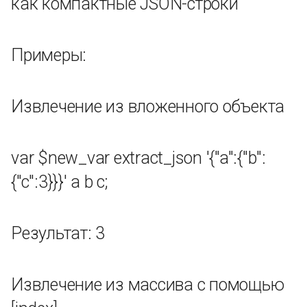
как компактные JSON-строки
шестнадцатеричное
Шестнадцатеричный в
Примеры:
десятичный
Полное кодирование URI
Извлечение из вложенного объекта
Кодирование аргументов
var $new_var extract_json '{"a":{"b":
Кодирование компонентов
{"c":3}}}' a b c;
URI
HTML кодирование
Результат: 3
Декодирование URI
Извлечение из массива с помощью
Кодирование Base64