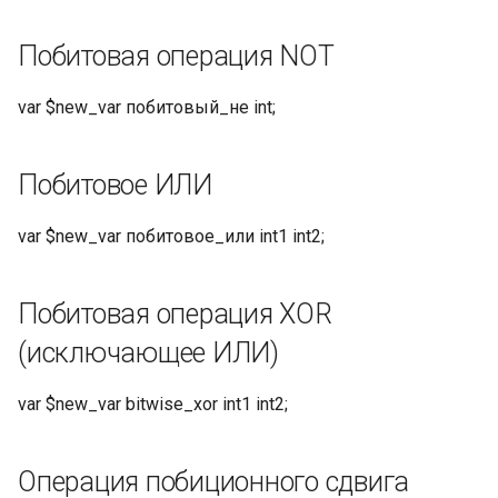
Побитовая операция NOT
var $new_var побитовый_не int;
Побитовое ИЛИ
var $new_var побитовое_или int1 int2;
Побитовая операция XOR
(исключающее ИЛИ)
var $new_var bitwise_xor int1 int2;
Операция побиционного сдвига