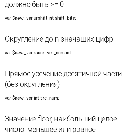
должно быть >= 0
var $new_var urshift int shift_bits;
Округление до n значащих цифр
var $new_var round src_num int;
Прямое усечение десятичной части
(без округления)
var $new_var int src_num;
Значение.floor, наибольший целое
число, меньшее или равное