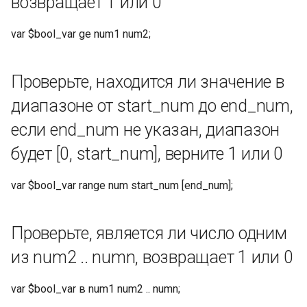
возвращает 1 или 0
Преобразовать указанную
дату в метку времени
var $bool_var ge num1 num2;
(возвратить текущее
время, если все параметры
опущены)
Проверьте, находится ли значение в
диапазоне от start_num до end_num,
IP
если end_num не указан, диапазон
Определите, находится ли
будет [0, start_num], верните 1 или 0
IP-адрес в диапазоне IP,
CIDR или IPv4, если да,
var $bool_var range num start_num [end_num];
верните 1, в противном
случае верните 0
Проверьте, является ли число одним
Рассчитайте сетевой адрес
из num2 .. numn, возвращает 1 или 0
на основе IP-адреса и
битов сети
var $bool_var в num1 num2 .. numn;
Для IPv4: диапазон