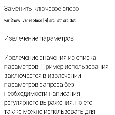
Заменить ключевое слово
Умножение целых чисел
var $new_var replace [-i] src_str src dst;
Целочисленное деление,
int2 не может быть 0
Извлечение параметров
Целочисленный модуль,
int2 не может быть 0
Извлечение значения из списка
Побитовая операция AND
параметров. Пример использования
Побитовая операция NOT
заключается в извлечении
параметров запроса без
Побитовое ИЛИ
необходимости написания
Побитовая операция XOR
регулярного выражения, но его
(исключающее ИЛИ)
также можно использовать для