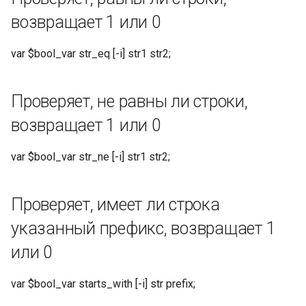
Возвращает строковые
возвращает 1 или 0
значения без кавычек,
другие типы как JSON-
var $bool_var str_eq [-i] str1 str2;
строки
Массивы и объекты
Проверяет, не равны ли строки,
возвращаются как
компактные JSON-строки
возвращает 1 или 0
Примеры:
var $bool_var str_ne [-i] str1 str2;
Извлечение из вложенного
Проверяет, имеет ли строка
объекта
указанный префикс, возвращает 1
var $new_var extract_json
или 0
'{"a":{"b":{"c":3}}}' a b c;
var $bool_var starts_with [-i] str prefix;
Результат: 3