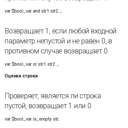
существует несколько
вхождений параметра,
var $bool_var and str1 str2...;
возвращается только
первое. Переменной
Возвращает 1, если любой входной
присваивается пустое
значение. Разделитель
параметр непустой и не равен 0, в
между именем и
противном случае возвращает 0
значением параметра по
умолчанию равен '=', а
var $bool_var or str1 str2...;
разделитель параметров
по умолчанию равен '&'.
Оценка строки
пример: запрос
"foo=123&bar=456&baz=789".
Проверяет, является ли строка
Если имя параметра - bar, а
пустой, возвращает 1 или 0
разделитель - &, то
значение переменной
var $bool_var is_empty str;
будет 456.