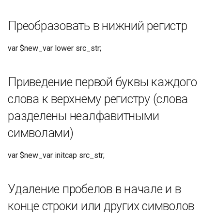
Захват регэксп
Преобразовать в нижний регистр
Замена regex
var $new_var lower src_str;
Математическое
суждение
Приведение первой буквы каждого
Проверьте, равны ли числа,
слова к верхнему регистру (слова
возвращает 1 или 0
разделены неалфавитными
символами)
Проверьте, не равны ли
числа, возвращает 1 или 0
var $new_var initcap src_str;
Проверьте, меньше ли,
возвращает 1 или 0
Удаление пробелов в начале и в
Проверьте, меньше ли или
конце строки или других символов
равно, возвращает 1 или 0