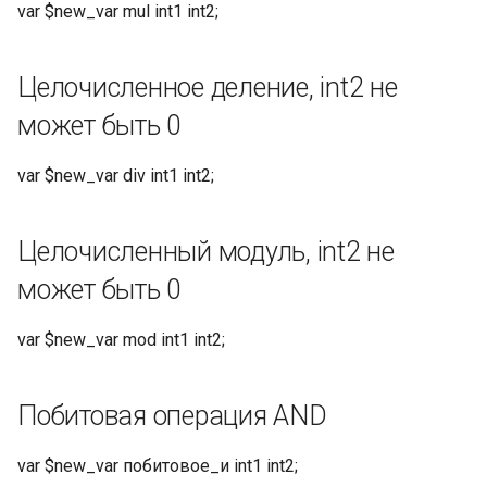
var $new_var mul int1 int2;
Целочисленное деление, int2 не
может быть 0
var $new_var div int1 int2;
Целочисленный модуль, int2 не
может быть 0
var $new_var mod int1 int2;
Побитовая операция AND
var $new_var побитовое_и int1 int2;