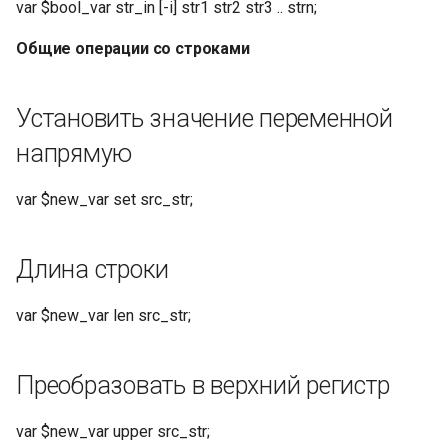
var $bool_var str_in [-i] str1 str2 str3 .. strn;
Извлечение объекта в
виде JSON-строки
Общие операции со строками
var $user extract_json
'{"user":
Установить значение переменной
{"name":"Bob","age":30}}' user;
напрямую
Результат:
var $new_var set src_str;
Оценка регулярного
выражения
Длина строки
Проверьте, соответствует
var $new_var len src_str;
ли регулярное выражение,
возвращает 1 или 0
Преобразовать в верхний регистр
Операции с регулярными
выражениями
var $new_var upper src_str;