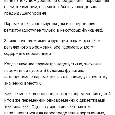
Если на текущем уровне не определяется переменная
Удаление пробелов в
с тем же именем, она может быть унаследована с
начале и в конце строки
предыдущего уровня.
или других символов
Параметр
используется для игнорирования
-i
Удаление начальных
регистра (доступен только в некоторых функциях).
пробелов или других
символов
За исключением имени функции, параметра
и
-i
регулярного выражения, все параметры могут
Удаление пробелов или
содержать переменные.
других символов в конце
Когда значение параметра недопустимо, значение
строки
переменной пустое. В булевых функциях
Перевернуть строку
недопустимые параметры также приведут к пустому
значению вместо 0.
Получение начальной
не может использоваться для определения одной
var
позиции подстроки
и той же переменной одновременно с директивами
или
. Однако директива
может
map
geo
set
Повторите строку заданное
использоваться для переопределения переменных,
количество раз