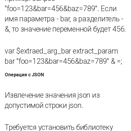
округления)
"foo=123&bar=456&baz=789". Если
имя параметра - bar, а разделитель -
Значение.floor, наибольший
&, то значение переменной будет 456.
целое число, меньшее или
равное исходному
Округление вверх,
var $extraed_arg_bar extract_param
наименьшее целое число,
bar "foo=123&bar=456&baz=789" & =;
большее или равное
источнику
Операция с JSON
Случайное положительное
целое число, диапазон
Извлечение значения json из
[start_int, end_int], если
допустимой строки json.
end_int не указан, то
диапазон [0, start_int]
Требуется установить библиотеку
Случайная