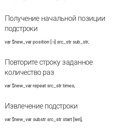
Математические
операции
Получение начальной позиции
Абсолютное значение
подстроки
(возвращает оригинальный
формат без знака
var $new_var position [-i] src_str sub_str;
отрицания)
Максимальное значение
Повторите строку заданное
(возвращает с
количество раз
оригинальным форматом)
var $new_var repeat src_str times;
Минимальное значение
(возвращает с
оригинальным форматом)
Извлечение подстроки
Сложение целых чисел
var $new_var substr src_str start [len];
Вычитание целых чисел