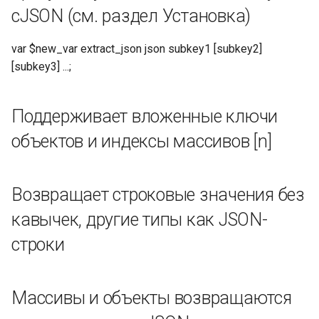
шестнадцатеричная
cJSON (см. раздел Установка)
последовательность в
указанном.
var $new_var extract_json json subkey1 [subkey2]
number_of_bytes должно
[subkey3] ...;
быть от 1 до 32, по
умолчанию 32
Поддерживает вложенные ключи
Кодирование и
объектов и индексы массивов [n]
декодирование
Преобразование двоичных
Возвращает строковые значения без
чисел в
шестнадцатеричные
кавычек, другие типы как JSON-
строки
Преобразование
шестнадцатеричного в
двоичный
Массивы и объекты возвращаются
Десятичное в