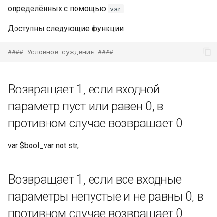
определённых с помощью
.
var
Извлечение подстроки
Доступны следующие функции:
Заменить ключевое слово
#### Условное суждение ####
Извлечение параметров
Возвращает 1, если входной
Извлечение значения из
параметр пуст или равен 0, в
списка параметров.
Пример использования
противном случае возвращает 0
заключается в извлечении
параметров запроса без
var $bool_var not str;
необходимости написания
регулярного выражения, но
его также можно
Возвращает 1, если все входные
использовать для поиска
параметры непустые и не равны 0, в
значений в любом списке
пар имя/значение. Если
противном случае возвращает 0