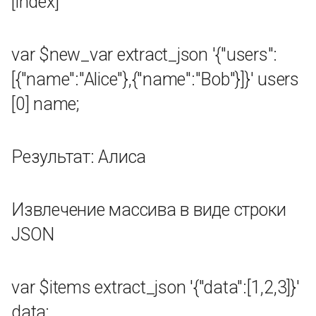
[index]
Кодирование Base64url
Декодирование Base64
var $new_var extract_json '{"users":
[{"name":"Alice"},{"name":"Bob"}]}' users
Декодирование Base64url
[0] name;
Расчеты
криптографических
хешей
Результат: Алиса
CRC32
Извлечение массива в виде строки
MD5
JSON
SHA1
var $items extract_json '{"data":[1,2,3]}'
SHA224
data;