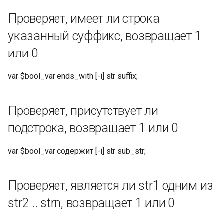
Извлечение из массива с
Проверяет, имеет ли строка
помощью [index]
указанный суффикс, возвращает 1
var $new_var extract_json
или 0
'{"users":[{"name":"Alice"},
{"name":"Bob"}]}' users [0]
var $bool_var ends_with [-i] str suffix;
name;
Результат: Алиса
Проверяет, присутствует ли
подстрока, возвращает 1 или 0
Извлечение массива в
виде строки JSON
var $bool_var содержит [-i] str sub_str;
var $items extract_json
'{"data":[1,2,3]}' data;
Проверяет, является ли str1 одним из
str2 .. strn, возвращает 1 или 0
Результат: [1,2,3]