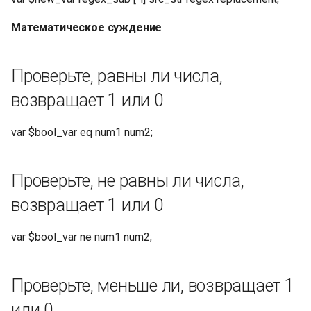
числами от 0 до 6, где
воскресенье — это 0, а
Математическое суждение
формат часового пояса —
gmt+0800
Проверьте, равны ли числа,
Формат времени
возвращает 1 или 0
Преобразовать временную
var $bool_var eq num1 num2;
метку в HTTP время
(текущее время, если
временная метка опущена)
Проверьте, не равны ли числа,
возвращает 1 или 0
Преобразовать отметку
времени в куки-время
var $bool_var ne num1 num2;
(текущее время, если
отметка времени опущена)
Проверьте, меньше ли, возвращает 1
Преобразование
или 0
временной метки в GMT