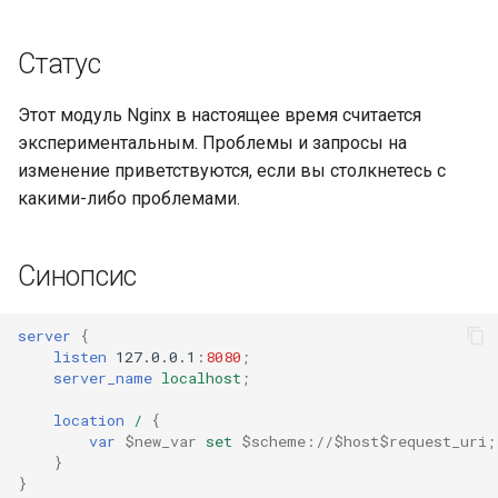
Проверяет, имеет ли
Статус
строка указанный префикс,
возвращает 1 или 0
Этот модуль Nginx в настоящее время считается
Проверяет, имеет ли
экспериментальным. Проблемы и запросы на
строка указанный суффикс,
изменение приветствуются, если вы столкнетесь с
возвращает 1 или 0
какими-либо проблемами.
Проверяет, присутствует ли
Синопсис
подстрока, возвращает 1
или 0
server
{
listen
127.0.0.1
:
8080
;
Проверяет, является ли str1
server_name
localhost
;
одним из str2 .. strn,
возвращает 1 или 0
location
/
{
var
$new_var
set
$scheme://$host$request_uri
;
}
Общие операции со
}
строками