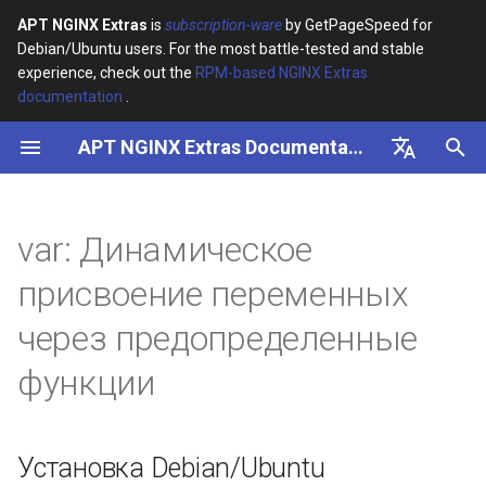
APT NGINX Extras
is
subscription-ware
by GetPageSpeed for
Debian/Ubuntu users. For the most battle-tested and stable
И
experience, check out the
RPM-based NGINX Extras
documentation
.
н
APT NGINX Extras Documentation
Установка Debian/Ubuntu
и
ц
English
Содержание
и
Русский
var: Динамическое
Статус
а
присвоение переменных
Синопсис
л
через предопределенные
и
Директивы
функции
з
var
а
Установка Debian/Ubuntu
ц
Возвращает 1, если