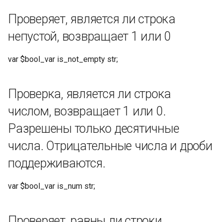
var $extraed_arg_bar
Проверяет, является ли строка
extract_param bar
"foo=123&bar=456&baz=789"
непустой, возвращает 1 или 0
& =;
var $bool_var is_not_empty str;
Операция с JSON
Проверка, является ли строка
Извлечение значения json
из допустимой строки json.
числом, возвращает 1 или 0.
Разрешены только десятичные
Требуется установить
библиотеку cJSON (см.
числа. Отрицательные числа и дроби
раздел Установка)
поддерживаются.
Поддерживает вложенные
var $bool_var is_num str;
ключи объектов и индексы
массивов [n]
Проверяет, равны ли строки,