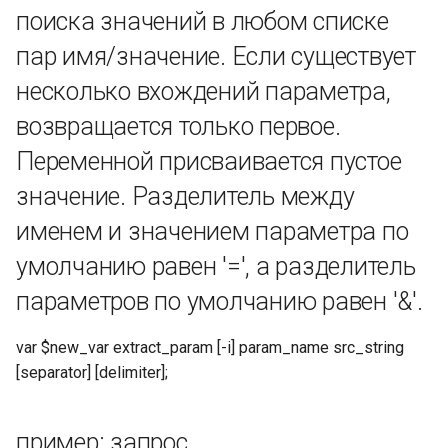
Операция побиционного
поиска значений в любом списке
сдвига влево, shift_bits
пар имя/значение. Если существует
должен быть >= 0
несколько вхождений параметра,
Операция правого сдвига
возвращается только первое.
(арифметический сдвиг,
бит знака сохраняется),
Переменной присваивается пустое
shift_bits должен быть >= 0
значение. Разделитель между
именем и значением параметра по
Операция беззнакового
сдвига вправо (логический
умолчанию равен '=', а разделитель
сдвиг, заполнение нулями),
параметров по умолчанию равен '&'.
shift_bits должно быть >= 0
var $new_var extract_param [-i] param_name src_string
Округление до n значащих
[separator] [delimiter];
цифр
Прямое усечение
пример: запрос
десятичной части (без