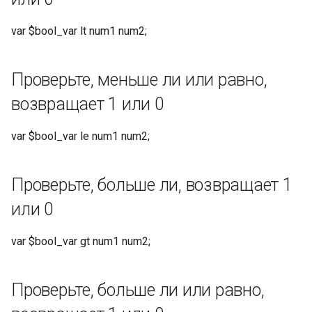
время в указанном
var $bool_var lt num1 num2;
формате (текущее время,
если временная метка не
указана)
Проверьте, меньше ли или равно,
Преобразование
возвращает 1 или 0
временной метки в
местное время в
var $bool_var le num1 num2;
указанном формате
(текущее время, если
Проверьте, больше ли, возвращает 1
временная метка опущена)
или 0
Возврат текущей
временной метки
var $bool_var gt num1 num2;
Преобразование времени
HTTP в метку времени
Проверьте, больше ли или равно,