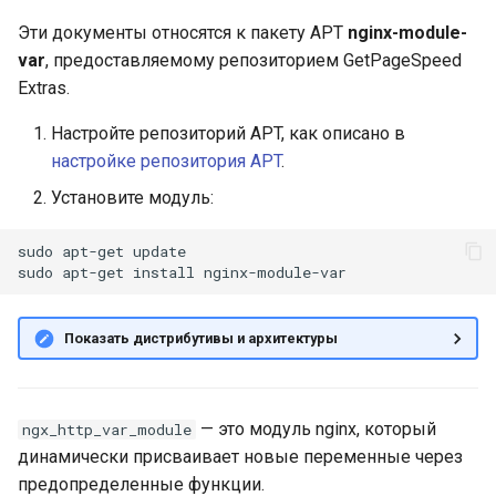
входной параметр пуст или
и
равен 0, в противном
Эти документы относятся к пакету APT
nginx-module-
я
случае возвращает 0
var
, предоставляемому репозиторием GetPageSpeed
Extras.
п
Возвращает 1, если все
Настройте репозиторий APT, как описано в
о
входные параметры
настройке репозитория APT
.
непустые и не равны 0, в
и
противном случае
Установите модуль:
с
возвращает 0
sudo
apt-get
update

к
sudo
apt-get
install
Возвращает 1, если любой
а
входной параметр непустой
и не равен 0, в противном
Показать дистрибутивы и архитектуры
случае возвращает 0
Оценка строки
— это модуль nginx, который
ngx_http_var_module
динамически присваивает новые переменные через
Проверяет, является ли
предопределенные функции.
строка пустой, возвращает