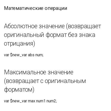
network_bits составляет 1-
Математические операции
32
Для IPv6: диапазон
Абсолютное значение (возвращает
network_bits составляет от
оригинальный формат без знака
1 до 128
отрицания)
Если ipv6_network_bits не
указан, будет использовано
var $new_var abs num;
то же значение, что и у
ipv4_network_bits
Максимальное значение
Возвращает только
(возвращает с оригинальным
сетевой адрес без
форматом)
префиксной длины
(например, "10.0.0.0", а не
var $new_var max num1 num2;
"10.0.0.0/8")