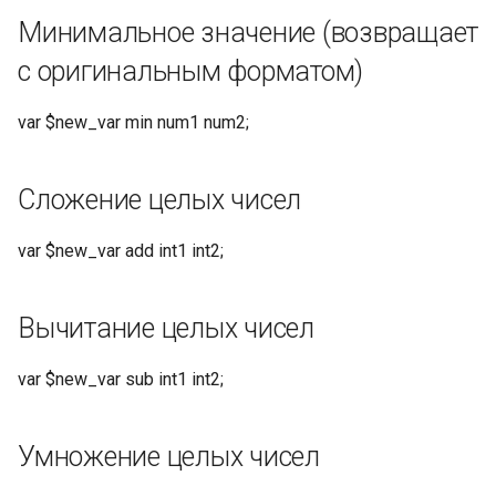
Когда заголовок запроса A
Минимальное значение (возвращает
присутствует, значение
переменной равно 'have-
с оригинальным форматом)
header-a'
var $new_var min num1 num2;
Когда заголовок запроса A
отсутствует, но заголовок
Сложение целых чисел
запроса B присутствует,
значение переменной
var $new_var add int1 int2;
равно 'have-header-b'
Когда оба заголовка
Вычитание целых чисел
запроса A и B отсутствуют,
значение переменной
var $new_var sub int1 int2;
равно 'not-have-a-or-b'
Умножение целых чисел