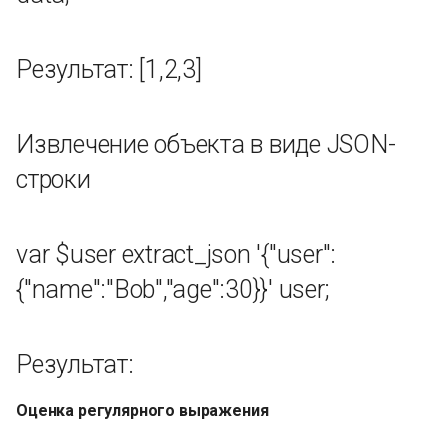
SHA256
SHA384
Результат: [1,2,3]
SHA512
Извлечение объекта в виде JSON-
Шифрование HMAC_MD5
строки
Шифрование HMAC_SHA1
var $user extract_json '{"user":
Шифрование
HMAC_SHA224
{"name":"Bob","age":30}}' user;
Шифрование
HMAC_SHA256
Результат:
HMAC_SHA384
Оценка регулярного выражения
шифрование