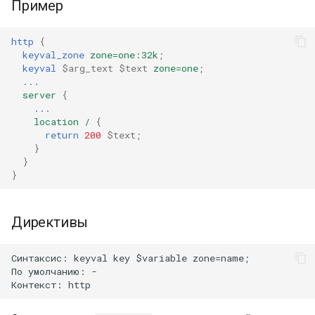
Пример
http
{
keyval_zone
zone=one:32k
;
keyval
$arg_text
$text
zone=one
;
...
server
{
...
location
/
{
return
200
$text
;
}
}
}
Директивы
Синтаксис: keyval key $variable zone=name;

По умолчанию: -
