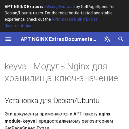
APT NGINX Extras
is
subscription-ware
by GetPageSpeed for
Debian/Ubuntu users. For the most battle-tested and stable
И
experience, check out the
RPM-based NGINX Extras
documentation
.
н
APT NGINX Extras Documentation
Установка для
и
Debian/Ubuntu
ц
English
Зависимость
и
Русский
keyval: Модуль Nginx для
а
Docker
хранилища ключ-значение
л
Конфигурация:
и
ngx_http_keyval_module
Установка для Debian/Ubuntu
з
Пример
а
Эти документы применяются к APT пакету
nginx-
module-keyval
, предоставляемому репозиторием
ц
Директивы
GetPageSpeed Extras.