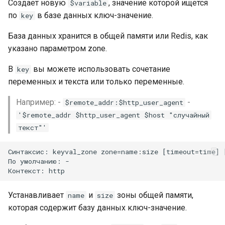
Создает новую
, значение которой ищется
$variable
по
в базе данных ключ-значение.
key
База данных хранится в общей памяти или Redis, как
указано параметром zone.
В
вы можете использовать сочетание
key
переменных и текста или только переменные.
Например: -
-
$remote_addr:$http_user_agent
'$remote_addr $http_user_agent $host "случайный
текст"'
Синтаксис: keyval_zone zone=name:size [timeout=time] [
По умолчанию: -

Устанавливает
и
зоны общей памяти,
name
size
которая содержит базу данных ключ-значение.