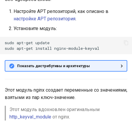
и
Конфигурация:
Настройте APT репозиторий, как описано в
я
ngx_stream_keyval_module
настройке APT репозитория
.
п
Установите модуль:
Пример
о
sudo
apt-get
update

Директивы
и
sudo
apt-get
install
с
Пример
Показать дистрибутивы и архитектуры
к
а
Этот модуль nginx создает переменные со значениями,
взятыми из пар ключ-значение.
Этот модуль вдохновлен оригинальным
http_keyval_module
от nginx.