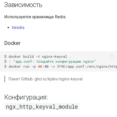
Зависимость
Используется хранилище Redis.
hiredis
Docker
$
docker
build
-t
nginx-keyval
.

$
:
"app.conf: Создайте конфигурацию nginx"
$
docker
run
-p
80
:80
-v
$PWD
/app.conf:/etc/nginx/htt
Пакет Github: ghcr.io/kjdev/nginx-keyval
Конфигурация:
ngx_http_keyval_module