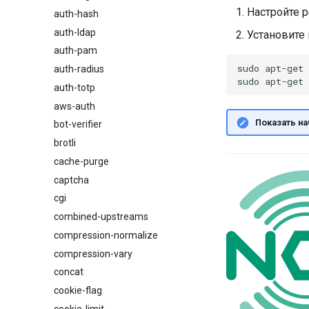
Настройте р
auth-hash
auth-ldap
Установите 
auth-pam
sudo
apt-get
auth-radius
sudo
apt-get
auth-totp
aws-auth
Показать на
bot-verifier
brotli
cache-purge
captcha
cgi
combined-upstreams
compression-normalize
compression-vary
concat
cookie-flag
cookie-limit