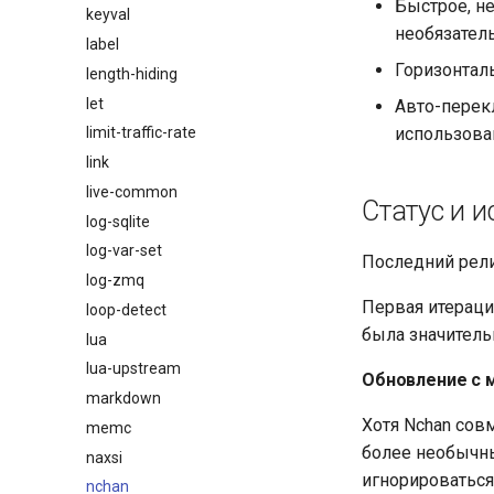
Быстрое, 
keyval
необязател
label
Горизонтал
length-hiding
let
Авто-перек
использов
limit-traffic-rate
link
live-common
Статус и и
log-sqlite
log-var-set
Последний релиз
log-zmq
Первая итераци
loop-detect
была значитель
lua
lua-upstream
Обновление с 
markdown
Хотя Nchan сов
memc
более необычны
naxsi
игнорироваться
nchan