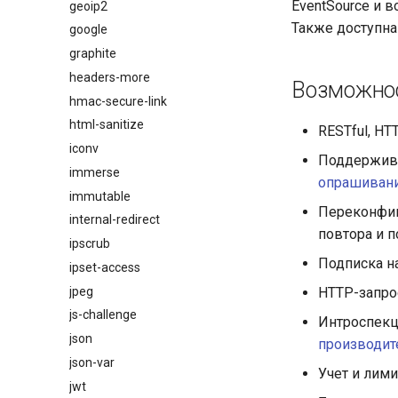
EventSource и 
geoip2
Также доступна
google
graphite
headers-more
Возможно
hmac-secure-link
html-sanitize
RESTful, H
iconv
Поддержив
immerse
опрашиван
immutable
Переконфиг
internal-redirect
повтора и п
ipscrub
Подписка н
ipset-access
jpeg
HTTP-запр
js-challenge
Интроспек
json
производит
json-var
Учет и лим
jwt