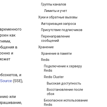
Группы каналов
Лимиты и учет
Хуки и обратные вызовы
Авторизация запроса
овременного
Присутствие подписчиков
троен как
Перенаправление
сообщений
тнями,
общения в
Хранение
ронно и
Хранение в памяти
может
Redis
Подключение к серверу
Redis
бсокетов, и
Redis Cluster
tSource
(SSE),
Высокая доступность
Восстановление после
сбоя
анию или
Безопасное использование
прашивание,
Redis