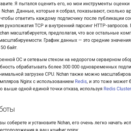
авите. Я пытался оценить его, но мои инструменты оценки
 Nchan. Данные, которые я собрал, показывают, сколько в
, чтобы ответить каждому подписчику после публикации со
я рукопожатия TCP и внутренний парсинг HTTP-запросов. П
Nchan масштабируется, предполагая, что все остальные ко
масштабируемости. График данных — это средние значения 
50 байт.
оенной ОС и сетевым стеком на недорогом серверном об
бность обрабатывать более 300 000 одновременных подп
нимальной загрузке CPU. Nchan также можно масштабиров
мпляров Nginx с использованием
Redis
, и это тоже может 
 выше одной единой точки отказа, используя
Redis Cluster
боты
вы соберете и установите Nchan, его очень легко начать ис
естоположения в ваш конфиг nginx: