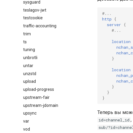
sysguard
teslagov-jwt
#...
testcookie
http
{
server
{
traffic-accounting
#...
trim
location
ts
nchan_s
tuning
nchan_c
unbrotli
}
untar
location
unzstd
nchan_p
nchan_c
upload
}
upload-progress
}
upstream-fair
}
upstream-jdomain
Теперь вы може
upsync
,
id=channel_id
var
sub/?id=channe
vod