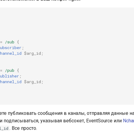
=
/sub
{
ubscriber
;
hannel_id
$arg_id
;
=
/pub
{
ublisher
;
hannel_id
$arg_id
;
те публиковать сообщения в каналы, отправляя данные н
 и подписываться, указывая вебсокет, EventSource или
Nchan
. Все просто.
l_id