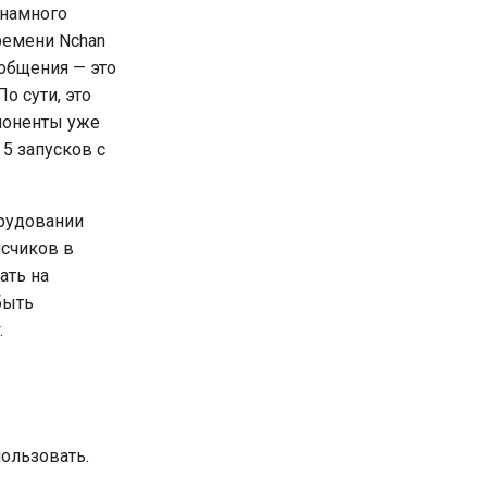
 намного
ремени Nchan
общения — это
о сути, это
мпоненты уже
5 запусков с
орудовании
исчиков в
ать на
быть
.
пользовать.