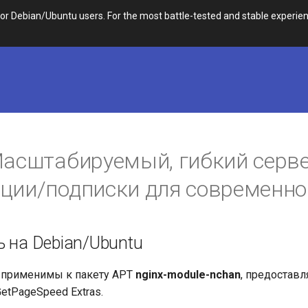
 Debian/Ubuntu users. For the most battle-tested and stable experien
Масштабируемый, гибкий серв
ции/подписки для современно
ь на Debian/Ubuntu
 применимы к пакету APT
nginx-module-nchan
, предостав
etPageSpeed Extras.