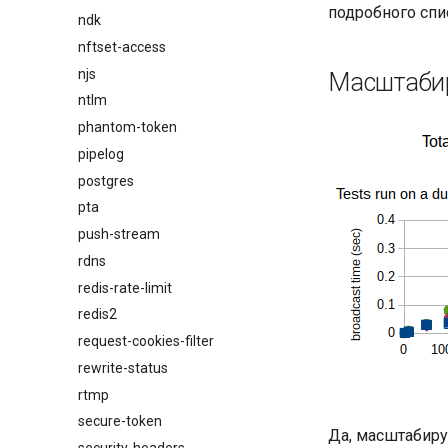
подробного спи
ndk
nftset-access
njs
Масштабир
ntlm
phantom-token
pipelog
postgres
pta
push-stream
rdns
redis-rate-limit
redis2
request-cookies-filter
rewrite-status
rtmp
secure-token
Да, масштабиру