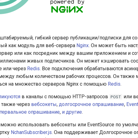
сштабируемый, гибкий сервер публикации/подписки для с
ный как модуль для веб-сервера
Nginx
. Он может быть нас
ервер или как посредник между вашим приложением и со
миллионами живых подписчиков. Он может кэшировать со
ке или через
Redis
. Все подключения обрабатываются асинх
между любым количеством рабочих процессов. Он также 
ься на множество серверов Nginx с помощью
Redis
.
ликуются
в каналы с помощью HTTP-запросов
или ве
POST
также через
вебсокеты
,
долгосрочное опрашивание
,
Even
тервальное опрашивание
,
и
другие
.
 можно использовать вебсокеты или EventSource по умолч
ертку
NchanSubscriber.js
. Она поддерживает Долгосрочное о