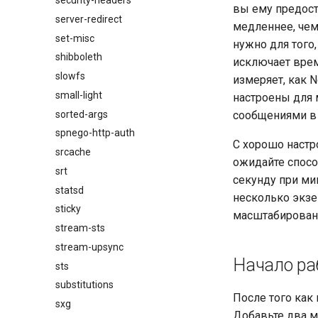
security-headers
вы ему предост
server-redirect
медленнее, чем
set-misc
нужно для того
shibboleth
исключает врем
slowfs
измеряет, как 
small-light
настроены для 
sorted-args
сообщениями в 
spnego-http-auth
С хорошо настр
srcache
ожидайте спосо
srt
секунду при ми
statsd
несколько экзе
sticky
масштабировано
stream-sts
stream-upsync
Начало ра
sts
substitutions
После того как 
sxg
Добавьте два м