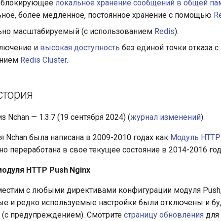
неблокирующее
локальное хранение сообщений в общей па
ьное, более медленное, постоянное хранение с помощью
R
ьно масштабируемый (с использованием
Redis
).
лючение и
высокая доступность
без единой точки отказа с
анием
Redis Cluster
.
стория
 Nchan — 1.3.7 (19 сентября 2024) (
журнал изменений
).
я Nchan была написана в 2009-2010 годах как
Модуль HTTP 
но переработана в свое текущее состояние в 2014-2016 год
модуля HTTP Push Nginx
местим с любыми директивами конфигурации модуля Push
е и редко используемые настройки были отключены и бу
 (с предупреждением). Смотрите
страницу обновления
для 