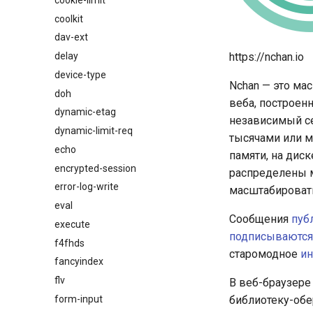
coolkit
dav-ext
delay
https://nchan.io
device-type
Nchan — это ма
doh
веба, построен
dynamic-etag
независимый с
dynamic-limit-req
тысячами или 
echo
памяти, на дис
encrypted-session
распределены 
error-log-write
масштабироват
eval
Сообщения
пуб
execute
подписываются
f4fhds
старомодное
ин
fancyindex
flv
В веб-браузере
form-input
библиотеку-об