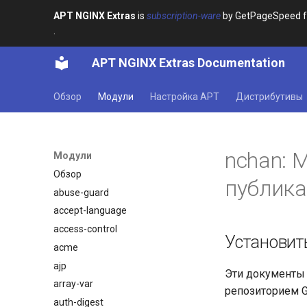
APT NGINX Extras
is
subscription-ware
by GetPageSpeed for
.
APT NGINX Extras Documentation
Обзор
Модули
Настройка APT
Дистрибутивы
nchan: 
Модули
Обзор
публика
abuse-guard
accept-language
access-control
Установит
acme
ajp
Эти документы
array-var
репозиторием G
auth-digest