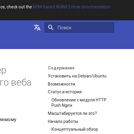
ce, check out the
RPM-based NGINX Extras documentation
Инициализация поиска
English
Русский
ер
Содержание
Установить на Debian/Ubuntu
го веба
Возможности
Статус и история
Обновление с модуля HTTP
Push Nginx
Масштабируется ли это?
ляемому
Начало работы
Концептуальный обзор