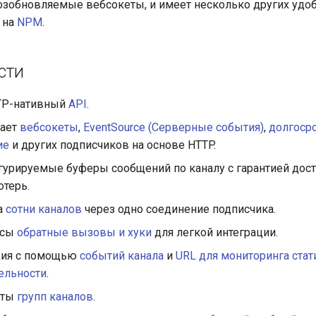
возобновляемые вебсокеты, и имеет несколько других удо
 на
NPM
.
сти
TTP-нативный
API
.
ает
вебсокеты
,
EventSource (Серверные события)
,
долгоср
ие
и других подписчиков на основе HTTP.
урируемые буферы сообщений по каналу с гарантией дост
отерь.
а
сотни каналов
через одно соединение подписчика.
осы
обратные вызовы и хуки
для легкой интеграции.
ция с помощью
событий канала
и
URL для мониторинга стат
ельности
.
иты
групп каналов
.