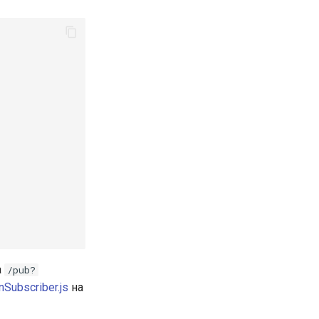
а
/pub?
Subscriber.js
на