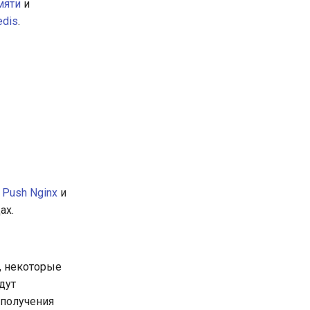
мяти
и
edis
.
Push Nginx
и
ах.
, некоторые
дут
получения