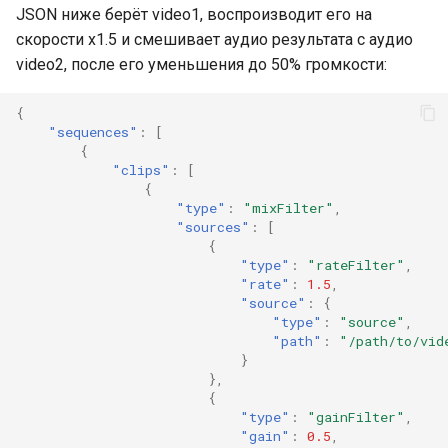
JSON ниже берёт video1, воспроизводит его на
скорости x1.5 и смешивает аудио результата с аудио
video2, после его уменьшения до 50% громкости:
{
"sequences"
:
[
{
"clips"
:
[
{
"type"
:
"mixFilter"
,
"sources"
:
[
{
"type"
:
"rateFilter"
,
"rate"
:
1.5
,
"source"
:
{
"type"
:
"source"
,
"path"
:
"/path/to/vid
}
},
{
"type"
:
"gainFilter"
,
"gain"
:
0.5
,