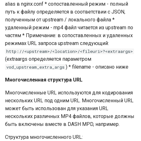
alias в nginx.conf * сопоставленный режим - полный
vod_performance_counters
путь к файлу определяется в соответствии с JSON,
полученным от upstream / локального файла *
Директивы
удаленный режим - mp4 файл читается из upstream по
конфигурации - структура
частям * Примечание: в сопоставленных и удаленных
URL
режимах URL запроса upstream следующий:
http://<upstream>/<location>/<fileuri>?<extraargs>
vod_base_url
(extraargs определяется параметром
) * filename - описано ниже
vod_upstream_extra_args
vod_segments_base_url
Многочисленная структура URL
vod_multi_uri_suffix
Многочисленные URL используются для кодирования
нескольких URL под одним URL. Многочисленный URL
vod_clip_to_param_name
может быть использован для указания URL
нескольких различных MP4 файлов, которые должны
vod_clip_from_param_name
быть включены вместе в DASH MPD, например.
vod_tracks_param_name
Структура многочисленного URL: