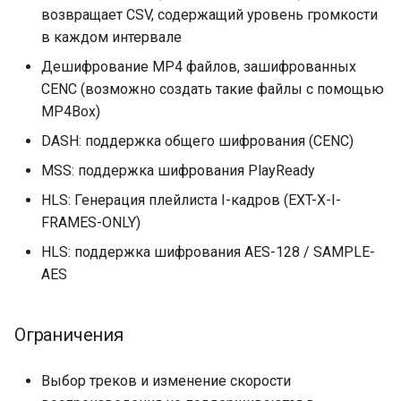
возвращает CSV, содержащий уровень громкости
vod_force_continuous_timestamps
в каждом интервале
Дешифрование MP4 файлов, зашифрованных
vod_bootstrap_segment_durations
CENC (возможно создать такие файлы с помощью
MP4Box)
vod_align_segments_to_key_frames
DASH: поддержка общего шифрования (CENC)
vod_segment_count_policy
MSS: поддержка шифрования PlayReady
HLS: Генерация плейлиста I-кадров (EXT-X-I-
vod_manifest_duration_policy
FRAMES-ONLY)
HLS: поддержка шифрования AES-128 / SAMPLE-
vod_manifest_segment_durations_mode
AES
vod_media_set_override_json
Ограничения
Директивы
конфигурации - upstream
Выбор треков и изменение скорости