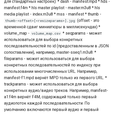
для стандартных настроек): * dash - manifest.mpd * hds -
manifest.f4m * hls master playlist - master.m3u8 * hls
media playlist - index.m3u8 * mss - manifest * thumb -
(offset - это
thumb-<offset>[<resizeparams>].jpg
временной сдвиг миниатюры в миллисекундах) *
volume_map -
* seqparams - может
volume_map.csv
использоваться для выбора конкретных
последовательностей по id (предоставленным в JSON
сопоставлении), например, master-sseq1.m3u8. *
fileparams - может использоваться для выбора
конкретных последовательностей по индексу при
использовании многочисленных URL. Например,
manifest-f1.mpd вернёт MPD только из первого URL. *
trackparams - может использоваться для выбора
конкретных аудио/видео треков. Например, manifest-
a1.f4m вернёт F4M, содержащий только первый
аудиопоток каждой последовательности. По
умолчанию включаются первый аудио и первый