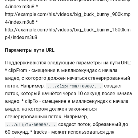
vod_last_modified
4/index.m3u8 *
http://example.com/hls/videos/big_buck_bunny_900k.mp
4/index.m3u8 *
http://example.com/hls/videos/big_buck_bunny_1500k.m
p4/index.m3u8
Параметры пути URL
Поддерживаются следующие параметры на пути URL:
* clipFrom - смещение в миллисекундах с начала
видео, с которого должен начаться сгенерированный
поток. Например,
создаст
.../clipFrom/10000/...
поток, который начнётся через 10 секунд после начала
видео. * clipTo - смещение в миллисекундах с начала
видео, на котором должен закончиться
сгенерированный поток. Например,
создаст поток, обрезанный до
.../clipTo/60000/...
60 секунд. * tracks - может использоваться для