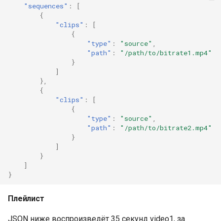
"sequences"
:
[
{
"clips"
:
[
{
"type"
:
"source"
,
"path"
:
"/path/to/bitrate1.mp4"
}
]
},
{
"clips"
:
[
{
"type"
:
"source"
,
"path"
:
"/path/to/bitrate2.mp4"
}
]
}
]
}
Плейлист
JSON ниже воспроизведёт 35 секунд video1, за