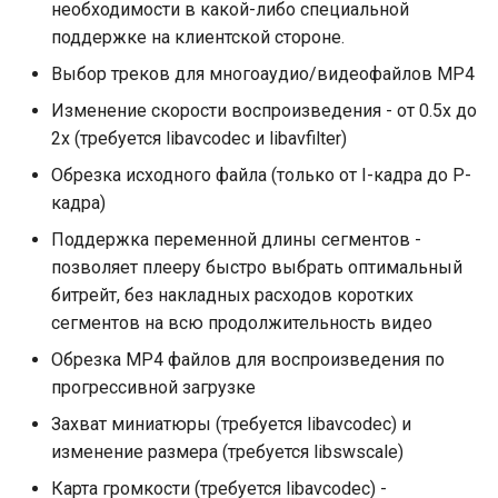
необходимости в какой-либо специальной
Директивы
поддержке на клиентской стороне.
конфигурации - база
Выбор треков для многоаудио/видеофайлов MP4
vod
Изменение скорости воспроизведения - от 0.5x до
2x (требуется libavcodec и libavfilter)
vod_mode
Обрезка исходного файла (только от I-кадра до P-
кадра)
vod_status
Поддержка переменной длины сегментов -
Директивы
позволяет плееру быстро выбрать оптимальный
конфигурации -
битрейт, без накладных расходов коротких
сегментация
сегментов на всю продолжительность видео
Обрезка MP4 файлов для воспроизведения по
vod_segment_duration
прогрессивной загрузке
Захват миниатюры (требуется libavcodec) и
vod_live_window_duration
изменение размера (требуется libswscale)
vod_force_playlist_type_vod
Карта громкости (требуется libavcodec) -