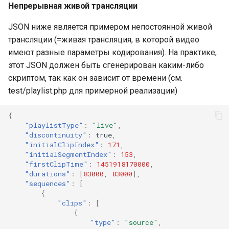
Непрерывная живой трансляции
JSON ниже является примером непостоянной живой
трансляции (=живая трансляция, в которой видео
имеют разные параметры кодирования). На практике,
этот JSON должен быть сгенерирован каким-либо
скриптом, так как он зависит от времени (см.
test/playlist.php для примерной реализации)
{
"playlistType"
:
"live"
,
"discontinuity"
:
true
,
"initialClipIndex"
:
171
,
"initialSegmentIndex"
:
153
,
"firstClipTime"
:
1451918170000
,
"durations"
:
[
83000
,
83000
],
"sequences"
:
[
{
"clips"
:
[
{
"type"
:
"source"
,