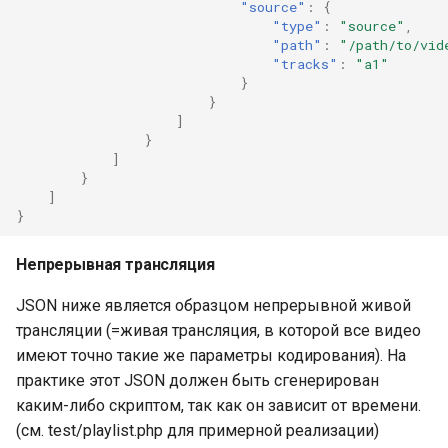
"source"
:
{
"type"
:
"source"
,
"path"
:
"/path/to/vid
"tracks"
:
"a1"
}
}
]
}
]
}
]
}
Непрерывная трансляция
JSON ниже является образцом непрерывной живой
трансляции (=живая трансляция, в которой все видео
имеют точно такие же параметры кодирования). На
практике этот JSON должен быть сгенерирован
каким-либо скриптом, так как он зависит от времени.
(см. test/playlist.php для примерной реализации)