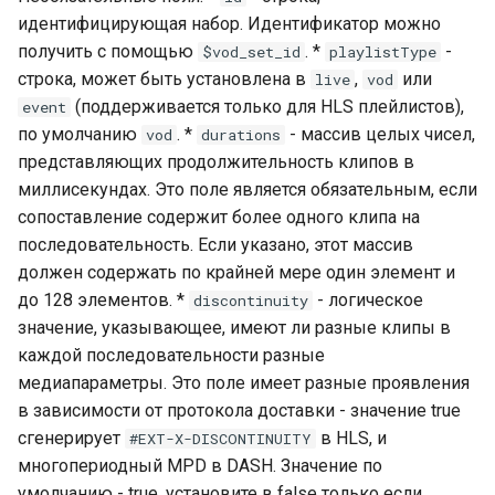
идентифицирующая набор. Идентификатор можно
получить с помощью
. *
-
$vod_set_id
playlistType
строка, может быть установлена в
,
или
live
vod
(поддерживается только для HLS плейлистов),
event
по умолчанию
. *
- массив целых чисел,
vod
durations
представляющих продолжительность клипов в
миллисекундах. Это поле является обязательным, если
сопоставление содержит более одного клипа на
последовательность. Если указано, этот массив
должен содержать по крайней мере один элемент и
до 128 элементов. *
- логическое
discontinuity
значение, указывающее, имеют ли разные клипы в
каждой последовательности разные
медиапараметры. Это поле имеет разные проявления
в зависимости от протокола доставки - значение true
сгенерирует
в HLS, и
#EXT-X-DISCONTINUITY
многопериодный MPD в DASH. Значение по
умолчанию - true, установите в false только если