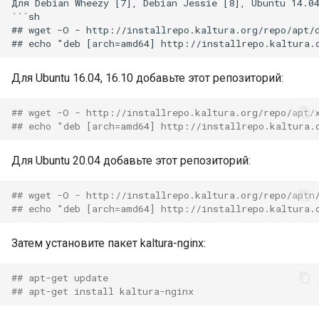
Для Debian Wheezy [7], Debian Jessie [8], Ubuntu 14.04
```sh

## wget -O - http://installrepo.kaltura.org/repo/apt/d
vod_fallback_upstream_location
vod_proxy_header_name
Для Ubuntu 16.04, 16.10 добавьте этот репозиторий:
vod_proxy_header_value
## wget -O - http://installrepo.kaltura.org/repo/apt/
## echo "deb [arch=amd64] http://installrepo.kaltura.
Директивы
конфигурации -
Для Ubuntu 20.04 добавьте этот репозиторий:
производительность
## wget -O - http://installrepo.kaltura.org/repo/aptn
vod_metadata_cache
## echo "deb [arch=amd64] http://installrepo.kaltura.
vod_mapping_cache
Затем установите пакет kaltura-nginx:
vod_live_mapping_cache
## apt-get update
## apt-get install kaltura-nginx
vod_response_cache