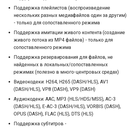
Поддержка плейлистов (воспроизведение
Клипы (абстрактные)
нескольких разных медиафайлов один за другим)
- только для сопоставленного режима
Исходный клип
Поддержка имитации живого контента (создание
Клипы фильтров
живого потока из MP4 файлов) - только для
сопоставленного режима
Клипы для фильтров
Поддержка резервирования для файлов, не
громкости
найденных в локальных/сопоставленных
режимах (полезно в много-центровых средах)
Клипы смешивания
Видеокодеки: H264, H265 (DASH/HLS), AV1
(DASH/HLS), VP8 (DASH), VP9 (DASH)
Конкатенация клипа
Аудиокодеки: AAC, MP3 (HLS/HDS/MSS), AC-3
Динамический клип
(DASH/HLS), E-AC-3 (DASH/HLS), VORBIS (DASH),
OPUS (DASH), FLAC (HLS), DTS (HLS)
Уведомление
Поддержка субтитров -