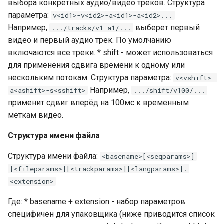
выбора конкретных аудио/видео треков. Структура
параметра:
v<id1>-v<id2>-a<id1>-a<id2>...
Например,
выберет первый
.../tracks/v1-a1/...
видео и первый аудио трек. По умолчанию
включаются все треки. * shift - может использоваться
для применения сдвига времени к одному или
нескольким потокам. Структура параметра:
v<vshift>-
Например,
a<ashift>-s<sshift>
.../shift/v100/...
применит сдвиг вперёд на 100мс к временным
меткам видео.
Структура имени файла
Структура имени файла:
<basename>[<seqparams>]
[<fileparams>][<trackparams>][<langparams>].
<extension>
Где: * basename + extension - набор параметров
специфичен для упаковщика (ниже приводится список