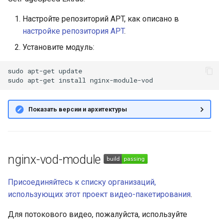
и
Структура URL
Настройте репозиторий APT, как описано в
я
настройке репозитория APT
.
Основная структура URL
п
Установите модуль:
о
Многочисленная
sudo
apt-get
update

структура URL
и
sudo
apt-get
install
с
Параметры пути URL
Показать версии и архитектуры
к
Структура имени файла
а
Формат ответа
nginx-vod-module
сопоставления
Простое сопоставление
Присоединяйтесь к списку организаций,
использующих этот проект видео-пакетирования
.
Адаптивный набор
Для потокового видео, пожалуйста, используйте