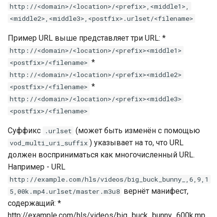
http://<domain>/<location>/<prefix>,<middle1>,
vod_time_shift_param_name
<middle2>,<middle3>,<postfix>.urlset/<filename>
vod_speed_param_name
Пример URL выше представляет три URL: *
http://<domain>/<location>/<prefix><middle1>
vod_lang_param_name
*
<postfix>/<filename>
http://<domain>/<location>/<prefix><middle2>
vod_force_sequence_index
*
<postfix>/<filename>
http://<domain>/<location>/<prefix><middle3>
Директивы
<postfix>/<filename>
конфигурации -
заголовки ответа
Суффикс
(может быть изменён с помощью
.urlset
) указывает на то, что URL
vod_multi_uri_suffix
vod_expires
должен восприниматься как многочисленный URL.
Например - URL
vod_expires_live
http://example.com/hls/videos/big_buck_bunny_,6,9,1
вернёт манифест,
5,00k.mp4.urlset/master.m3u8
vod_expires_live_time_dependent
содержащий: *
http://example.com/hls/videos/big_buck_bunny_600k.mp