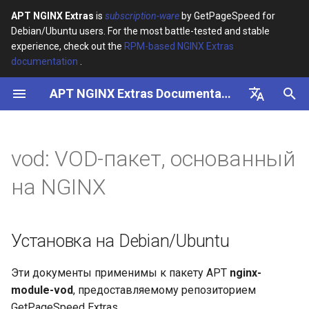
APT NGINX Extras
is
subscription-ware
by GetPageSpeed for
Debian/Ubuntu users. For the most battle-tested and stable
И
experience, check out the
RPM-based NGINX Extras
documentation
.
н
APT NGINX Extras Documentation
Установка на Debian/Ubuntu
и
ц
English
nginx-vod-module
и
Русский
vod: VOD-пакет, основанный
Функции
а
на NGINX
Ограничения
л
и
rpm -ihv
Установка на Debian/Ubuntu
з
http://installrepo.kaltura.org/releases/kaltura-
release.noarch.rpm
а
Эти документы применимы к пакету APT
nginx-
module-vod
, предоставляемому репозиторием
ц
yum install kaltura-nginx
GetPageSpeed Extras.