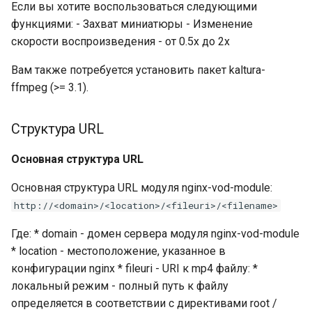
Если вы хотите воспользоваться следующими
функциями: - Захват миниатюры - Изменение
vod_live_response_cache
скорости воспроизведения - от 0.5x до 2x
vod_initial_read_size
Вам также потребуется установить пакет kaltura-
ffmpeg (>= 3.1).
vod_max_metadata_size
Структура URL
vod_max_frames_size
Основная структура URL
vod_max_frame_count
Основная структура URL модуля nginx-vod-module:
vod_segment_max_frame_count
http://<domain>/<location>/<fileuri>/<filename>
vod_cache_buffer_size
Где: * domain - домен сервера модуля nginx-vod-module
* location - местоположение, указанное в
vod_open_file_thread_pool
конфигурации nginx * fileuri - URI к mp4 файлу: *
локальный режим - полный путь к файлу
vod_output_buffer_pool
определяется в соответствии с директивами root /