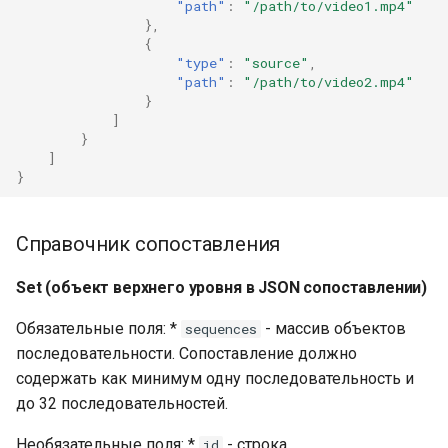
"path"
:
"/path/to/video1.mp4"
},
{
"type"
:
"source"
,
"path"
:
"/path/to/video2.mp4"
}
]
}
]
}
Справочник сопоставления
Set (объект верхнего уровня в JSON сопоставлении)
Обязательные поля: *
- массив объектов
sequences
последовательности. Сопоставление должно
содержать как минимум одну последовательность и
до 32 последовательностей.
Необязательные поля: *
- строка,
id