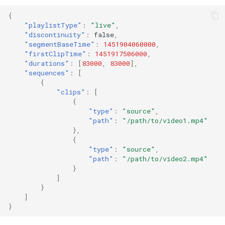
{
"playlistType"
:
"live"
,
"discontinuity"
:
false
,
"segmentBaseTime"
:
1451904060000
,
"firstClipTime"
:
1451917506000
,
"durations"
:
[
83000
,
83000
],
"sequences"
:
[
{
"clips"
:
[
{
"type"
:
"source"
,
"path"
:
"/path/to/video1.mp4"
},
{
"type"
:
"source"
,
"path"
:
"/path/to/video2.mp4"
}
]
}
]
}