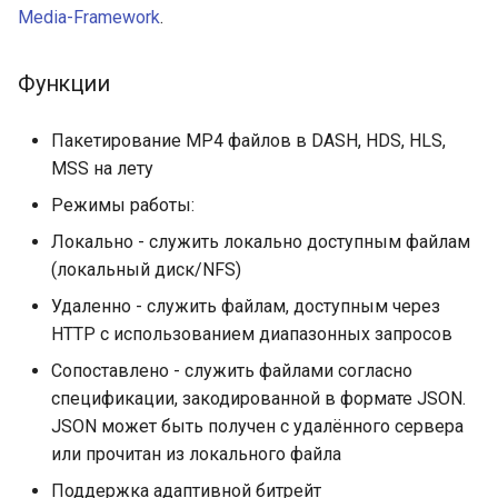
Media-Framework
.
Плейлист
Фильтры
Функции
Непрерывная
Пакетирование MP4 файлов в DASH, HDS, HLS,
трансляция
MSS на лету
Режимы работы:
Непрерывная живой
трансляции
Локально - служить локально доступным файлам
(локальный диск/NFS)
Справочник
Удаленно - служить файлам, доступным через
сопоставления
HTTP с использованием диапазонных запросов
Сопоставлено - служить файлами согласно
Set (объект верхнего
спецификации, закодированной в формате JSON.
уровня в JSON
JSON может быть получен с удалённого сервера
сопоставлении)
или прочитан из локального файла
Последовательность
Поддержка адаптивной битрейт