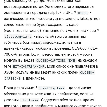
указывающую, где должен заканчиваться
возвращаемый поток. Установка этого параметра
эквивалентна передаче /clipTo/ в URL. *
-
cache
логическое значение, если установлено в false, ответ
сопоставления не будет сохранён в кэше
(vod_mapping_cache). Значение по умолчанию - true. *
- массив объектов закрытых
closedCaptions
субтитров (см. ниже), содержащих языки и
идентификаторы любых встроенных CEA-608 / CEA-
708 субтитров. Если предоставлен пустой массив,
модуль выведет
на каждом
CLOSED-CAPTIONS=NONE
теге
. Если список не появляется в
EXT-X-STREAM-INF
JSON, модуль не выведет никаких полей
CLOSED-
в плейлисте.
CAPTIONS
Поля для живых: *
- целое число,
firstClipTime
обязательно для всех живых плейлистов, если не
указаны
. Содержит абсолютное время
clipTimes
первого клипа в плейлисте, в миллисекундах с начала