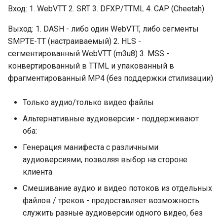
Закрытые субтитры
Вход: 1. WebVTT 2. SRT 3. DFXP/TTML 4. CAP (Cheetah)
Безопасность
Выход: 1. DASH - либо один WebVTT, либо сегменты
SMPTE-TT (настраиваемый) 2. HLS -
Шифрование URL
сегментированный WebVTT (m3u8) 3. MSS -
конвертированный в TTML и упакованный в
Шифрование медиа
фрагментированный MP4 (без поддержки стилизации)
DRM
Только аудио/только видео файлы
Альтернативные аудиоверсии - поддерживают
Примеры
оба:
конфигураций
Генерация манифеста с различными
Проверенные
аудиоверсиями, позволяя выбор на стороне
конфигурации
клиента
Смешивание аудио и видео потоков из отдельных
Рекомендации по
файлов / треков - предоставляет возможность
производительности
служить разные аудиоверсии одного видео, без