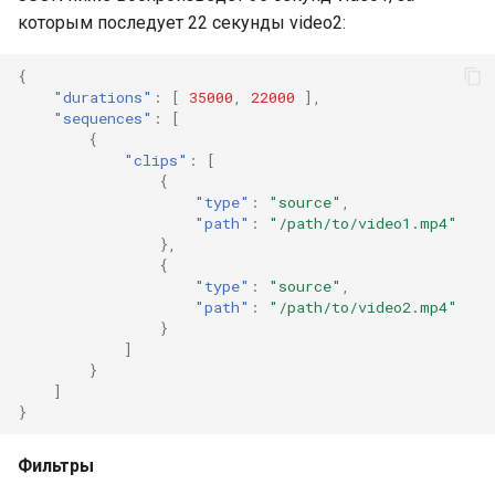
которым последует 22 секунды video2:
{
"durations"
:
[
35000
,
22000
],
"sequences"
:
[
{
"clips"
:
[
{
"type"
:
"source"
,
"path"
:
"/path/to/video1.mp4"
},
{
"type"
:
"source"
,
"path"
:
"/path/to/video2.mp4"
}
]
}
]
}
Фильтры