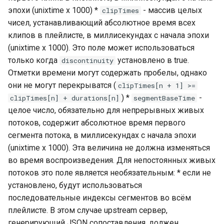
эпохи (unixtime x 1000) *
- массив целых
clipTimes
чисел, устанавливающий абсолютное время всех
клипов в плейлисте, в миллисекундах с начала эпохи
(unixtime x 1000). Это поле может использоваться
только когда
установлено в true.
discontinuity
Отметки времени могут содержать пробелы, однако
они не могут перекрыватся (
clipTimes[n + 1] >=
) *
-
clipTimes[n] + durations[n]
segmentBaseTime
целое число, обязательно для непрерывных живых
потоков, содержит абсолютное время первого
сегмента потока, в миллисекундах с начала эпохи
(unixtime x 1000). Эта величина не должна изменяться
во время воспроизведения. Для непостоянных живых
потоков это поле является необязательным: * если не
установлено, будут использоваться
последовательные индексы сегментов во всём
плейлисте. В этом случае upstream сервер,
генерирующий JSON сопоставления, должен