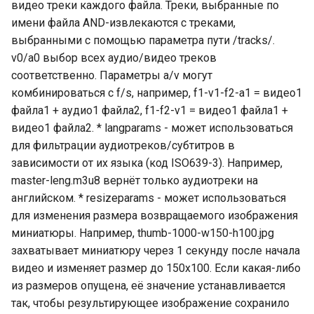
видео треки каждого файла. Треки, выбранные по
имени файла AND-извлекаются с треками,
выбранными с помощью параметра пути /tracks/.
v0/a0 выбор всех аудио/видео треков
соответственно. Параметры a/v могут
комбинироваться с f/s, например, f1-v1-f2-a1 = видео1
файла1 + аудио1 файла2, f1-f2-v1 = видео1 файла1 +
видео1 файла2. * langparams - может использоваться
для фильтрации аудиотреков/субтитров в
зависимости от их языка (код ISO639-3). Например,
master-leng.m3u8 вернёт только аудиотреки на
английском. * resizeparams - может использоваться
для изменения размера возвращаемого изображения
миниатюры. Например, thumb-1000-w150-h100.jpg
захватывает миниатюру через 1 секунду после начала
видео и изменяет размер до 150x100. Если какая-либо
из размеров опущена, её значение устанавливается
так, чтобы результирующее изображение сохранило