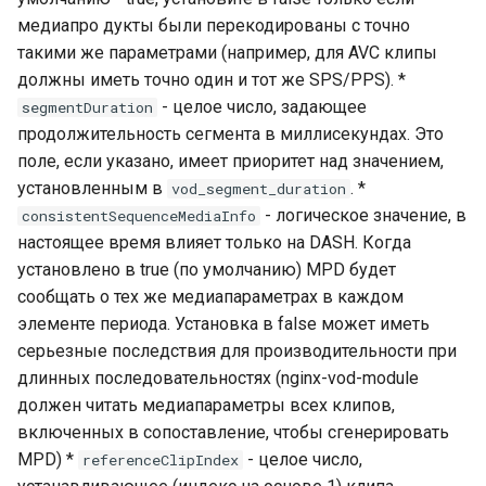
медиапро дукты были перекодированы с точно
такими же параметрами (например, для AVC клипы
должны иметь точно один и тот же SPS/PPS). *
- целое число, задающее
segmentDuration
продолжительность сегмента в миллисекундах. Это
поле, если указано, имеет приоритет над значением,
установленным в
. *
vod_segment_duration
- логическое значение, в
consistentSequenceMediaInfo
настоящее время влияет только на DASH. Когда
установлено в true (по умолчанию) MPD будет
сообщать о тех же медиапараметрах в каждом
элементе периода. Установка в false может иметь
серьезные последствия для производительности при
длинных последовательностях (nginx-vod-module
должен читать медиапараметры всех клипов,
включенных в сопоставление, чтобы сгенерировать
MPD) *
- целое число,
referenceClipIndex