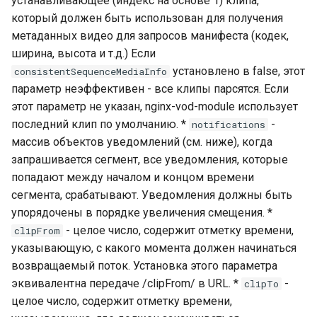
устанавливающее (индекс на основе 1) клипа,
который должен быть использован для получения
метаданных видео для запросов манифеста (кодек,
ширина, высота и т.д.) Если
установлено в false, этот
consistentSequenceMediaInfo
параметр неэффективен - все клипы парсятся. Если
этот параметр не указан, nginx-vod-module использует
последний клип по умолчанию. *
-
notifications
массив объектов уведомлений (см. ниже), когда
запрашивается сегмент, все уведомления, которые
попадают между началом и концом времени
сегмента, срабатывают. Уведомления должны быть
упорядочены в порядке увеличения смещения. *
- целое число, содержит отметку времени,
clipFrom
указывающую, с какого момента должен начинаться
возвращаемый поток. Установка этого параметра
эквивалентна передаче /clipFrom/ в URL. *
-
clipTo
целое число, содержит отметку времени,