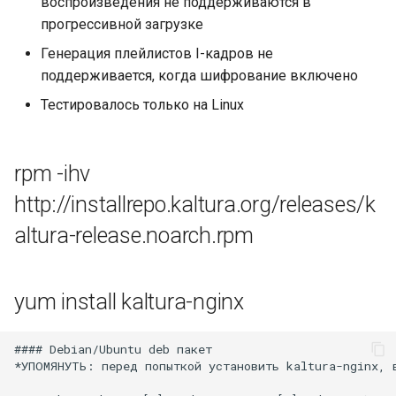
воспроизведения не поддерживаются в
vod_upstream_location
прогрессивной загрузке
vod_remote_upstream_location
Генерация плейлистов I-кадров не
поддерживается, когда шифрование включено
vod_max_upstream_headers_size
Тестировалось только на Linux
vod_upstream_extra_args
rpm -ihv
vod_media_set_map_uri
http://installrepo.kaltura.org/releases/k
vod_path_response_prefix
altura-release.noarch.rpm
vod_path_response_postfix
yum install kaltura-nginx
vod_max_mapping_response_size
#### Debian/Ubuntu deb пакет

Директивы
*УПОМЯНУТЬ: перед попыткой установить kaltura-nginx, 
конфигурации -
резервирование