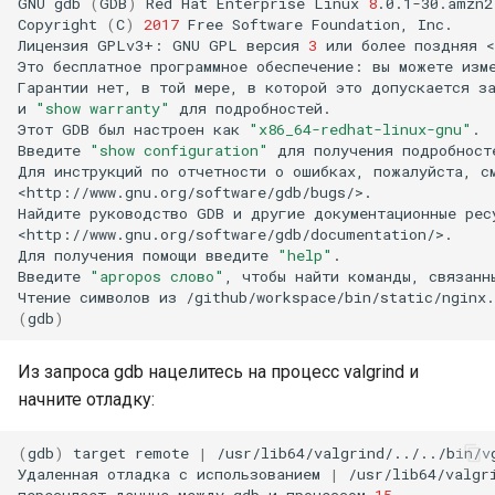
GNU
gdb
(
GDB
)
Red
Hat
Enterprise
Linux
8
.0.1-30.amzn2.
Copyright
(
C
)
2017
Free
Software
Foundation,
Inc.

Лицензия
GPLv3+:
GNU
GPL
версия
3
или
более
поздняя
<
Это
бесплатное
программное
обеспечение:
вы
можете
изм
Гарантии
нет,
в
той
мере,
в
которой
это
допускается
з
и
"show warranty"
для
подробностей.

Этот
GDB
был
настроен
как
"x86_64-redhat-linux-gnu"
.

Введите
"show configuration"
для
получения
подробност
Для
инструкций
по
отчетности
о
ошибках,
пожалуйста,
с
<http://www.gnu.org/software/gdb/bugs/>.

Найдите
руководство
GDB
и
другие
документационные
рес
<http://www.gnu.org/software/gdb/documentation/>.

Для
получения
помощи
введите
"help"
.

Введите
"apropos слово"
,
чтобы
найти
команды,
связанн
Чтение
символов
из
(
gdb
)
Из запроса gdb нацелитесь на процесс valgrind и
начните отладку:
(
gdb
)
target
remote
|
/usr/lib64/valgrind/../../bin/v
Удаленная
отладка
с
использованием
|
/usr/lib64/valgr
пересылает
данные
между
gdb
и
процессом
15