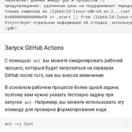
предупреждение:
удаленная
цель
не
поддерживает
перед
Чтение
символов
из
/lib64/ld-linux-x86-64.so.2...
(
нет
0x0000000004000ef0
in
_start
()
from
/lib64/ld-linux-x
Отсутствует
отдельная
информация
об
отладке,
использу
(
gdb
)
Запуск GitHub Actions
С помощью
вы можете смоделировать рабочий
act
процесс, который будет запускаться на серверах
GitHub после того, как вы внесли изменения.
В основном рабочем процессе более одной задачи,
поэтому вам нужно указать тестовую задачу при
запуске
. Например, вы можете использовать эту
act
команду для проверки форматирования кода:
act
-vj