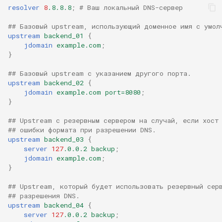
resolver
8
.8.8.8
;
# Ваш локальный DNS-сервер
## Базовый upstream, использующий доменное имя с умол
upstream
backend_01
{
jdomain
example.com
;
}
## Базовый upstream с указанием другого порта.
upstream
backend_02
{
jdomain
example.com
port=8080
;
}
## Upstream с резервным сервером на случай, если хост
## ошибки формата при разрешении DNS.
upstream
backend_03
{
server
127
.0.0.2
backup
;
jdomain
example.com
;
}
## Upstream, который будет использовать резервный сер
## разрешения DNS.
upstream
backend_04
{
server
127
.0.0.2
backup
;