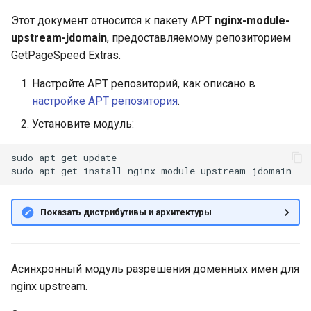
Задача по умолчанию
и
Этот документ относится к пакету APT
nginx-module-
я
upstream-jdomain
Форматирование
, предоставляемому репозиторием
GetPageSpeed Extras.
п
Статический анализ
Настройте APT репозиторий, как описано в
о
кода
настройке APT репозитория
.
и
Тестирование
Установите модуль:
с
Отладка
sudo
apt-get
update

к
sudo
apt-get
install
а
Запуск GitHub Actions
Показать дистрибутивы и архитектуры
Известные проблемы
Исходный автор
Асинхронный модуль разрешения доменных имен для
nginx upstream.