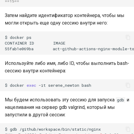
==
15
==
Затем найдите идентификатор контейнера, чтобы мы
могли открыть еще одну сессию внутри него:
$
docker
ps

CONTAINER
ID
IMAGE
55fab1e069ba
act-github-actions-nginx-module-t
Используйте либо имя, либо ID, чтобы выполнить bash-
сессию внутри контейнера:
$
docker
exec
-it
serene_newton
Мы будем использовать эту сессию для запуска
и
gdb
нацеливания на сервер gdb valgrind, который мы
запустили в другой сессии:
$
gdb
/github/workspace/bin/static/nginx
