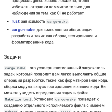
процессов github actions локально, чтобы
избежать отправки коммитов только для
наблюдения за тем, как CI не работает.
rust
: зависимость
.
cargo-make
cargo-make
: для выполнения общих задач
разработки, таких как сборка, тестирование и
форматирование кода.
Задачи
- это усовершенствованный запускатель
cargo-make
задач, который позволит вам легко выполнять общие
операции разработки, такие как форматирование кода,
сборка модуля, запуск тестирования и анализ кода. Вы
можете увидеть определения задач в файле
. Установка
приведет к
Makefile.toml
cargo-make
созданию отдельного исполняемого файла с именем
, а также расширения
, которое можно
makers
cargo