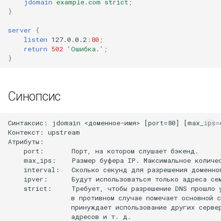
jdomain
example.com
strict
;
}
server
{
listen
127.0.0.2
:
80
;
return
502
'Ошибка.'
;
}
Синопсис
Синтаксис: jdomain <доменное-имя> [port=80] [max_ips=4
Контекст: upstream

Атрибуты:

    port:       Порт, на котором слушает бэкенд.      
    max_ips:    Размер буфера IP. Максимальное количе
    interval:   Сколько секунд для разрешения доменно
    ipver:      Будут использоваться только адреса сем
    strict:     Требует, чтобы разрешение DNS прошло у
                в противном случае помечает основной с
                принуждает использование других серве