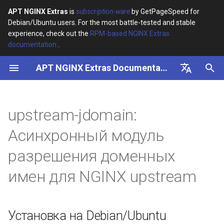
APT NGINX Extras
is
subscription-ware
by GetPageSpeed for
Debian/Ubuntu users. For the most battle-tested and stable
И
experience, check out the
RPM-based NGINX Extras
documentation
.
н
APT NGINX Extras Documentation
Установка на Debian/Ubuntu
и
ц
English
Использование
и
Русский
upstream-jdomain:
Синопсис
а
Асинхронный модуль
Разработка
л
разрешения доменных
и
Предварительные
имен для NGINX upstream
з
условия
а
Задачи
Установка на Debian/Ubuntu
ц