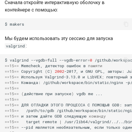
Сначала откройте интерактивную оболочку в
контейнере с помощью:
$
Мы будем использовать эту сессию для запуска
:
valgrind
$
valgrind
--vgdb
=
full
--vgdb-error
=
0
/github/workspa
==
15
==
Memcheck,
детектор
ошибок
в
памяти
==
15
==
Copyright
(
C
)
2002
-2017,
и
GNU
GPL,
авторы:
Ju
==
15
==
Используя
Valgrind-3.13.0
и
LibVEX
;
повторный
==
15
==
Команда:
/github/workspace/bin/static/nginx
-p
==
15
==
==
15
==
(
действие
при
запуске
)
vgdb
me
==
15
==
==
15
==
ДЛЯ
ОТЛАДКИ
ЭТОГО
ПРОЦЕССА
С
ПОМОЩЬЮ
GDB:
зап
==
15
==
/path/to/gdb
==
15
==
и
затем
дайте
GDB
следующую
команду
==
15
==
target
remote
|
/usr/lib64/valgrind/../../bi
==
15
==
--pid
является
необязательным,
если
только
оди