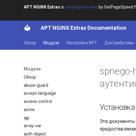
APT NGINX Extras
is
subscription-ware
by GetPageSpeed for
.
APT NGINX Extras Documentation
Обзор
Модули
Настройка APT
Дистрибутивы
spnego-h
Модули
Обзор
аутент
abuse-guard
accept-language
access-control
Установка
acme
ajp
Эти документы
array-var
предоставляемо
auth-digest