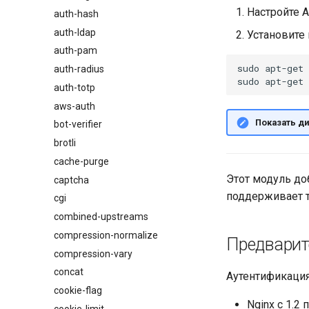
Настройте A
auth-hash
auth-ldap
Установите 
auth-pam
sudo
apt-get
auth-radius
sudo
apt-get
auth-totp
aws-auth
Показать ди
bot-verifier
brotli
cache-purge
Этот модуль д
captcha
поддерживает т
cgi
combined-upstreams
compression-normalize
Предварит
compression-vary
concat
Аутентификация
cookie-flag
Nginx с 1.2 
cookie-limit