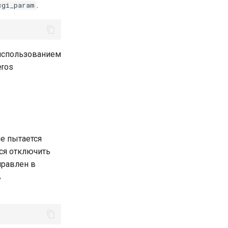
.
cgi_param
 использованием
eros
е пытается
тся отключить
правлен в
в