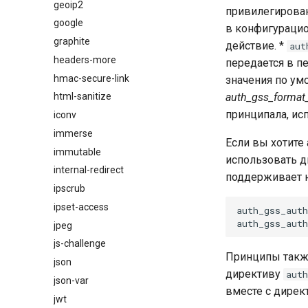
geoip2
привилегирова
google
в конфигурацио
graphite
действие. *
aut
headers-more
передается в пе
hmac-secure-link
значения по ум
auth_gss_format_
html-sanitize
принципала, ис
iconv
immerse
Если вы хотите
immutable
использовать 
internal-redirect
поддерживает н
ipscrub
ipset-access
auth_gss_auth
jpeg
js-challenge
Принципы такж
json
директиву
auth
json-var
вместе с дире
jwt