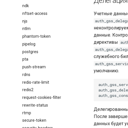
Делегация
ndk
Учетные данные
nftset-access
auth_gss_deleg
njs
неконтролируем
ntlm
данные. Контро
phantom-token
директивы
aut
pipelog
auth_gss_deleg
postgres
служебного бил
pta
auth_gss_servi
push-stream
умолчанию.
rdns
redis-rate-limit
auth_gss_serv
auth_gss_dele
redis2
request-cookies-filter
rewrite-status
Делегированные
rtmp
После завершен
secure-token
данных будет у