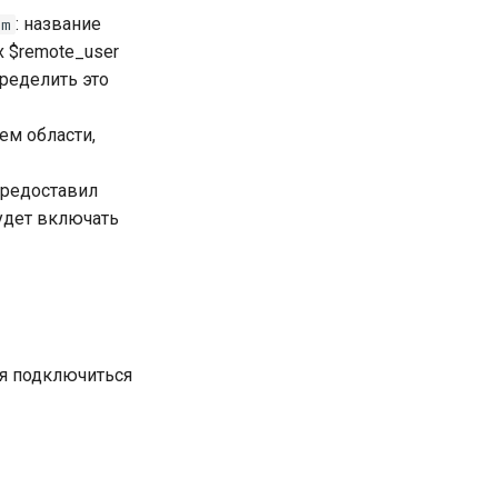
: название
lm
x $remote_user
пределить это
ем области,
предоставил
будет включать
ся подключиться