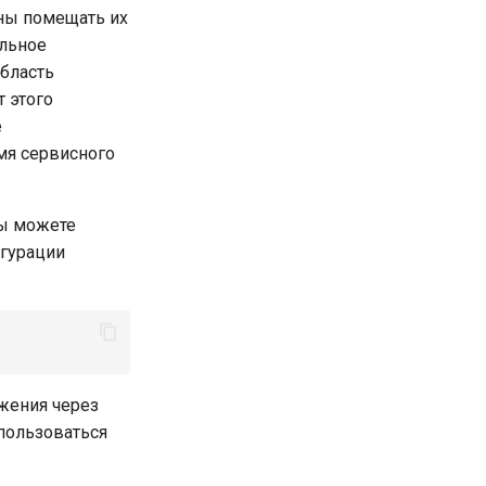
ны помещать их
льное
область
т этого
е
имя сервисного
вы можете
игурации
жения через
спользоваться