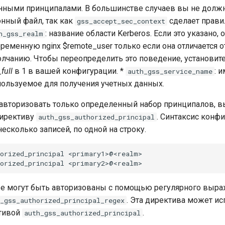
нными принципалами. В большинстве случаев вы не долж
нный файл, так как
сделает прави
gss_accept_sec_context
: название области Kerberos. Если это указано, 
h_gss_realm
ременную nginx $remote_user только если она отличается о
олчанию. Чтобы переопределить это поведение, установит
full
в 1 в вашей конфигурации. *
: 
auth_gss_service_name
пользуемое для получения учетных данных.
 авторизовать только определенный набор принципалов, 
директиву
. Синтаксис конф
auth_gss_authorized_principal
есколько записей, по одной на строку.
orized_principal <primary1>@<realm>

е могут быть авторизованы с помощью регулярного выра
. Эта директива может и
_gss_authorized_principal_regex
ктивой
.
auth_gss_authorized_principal