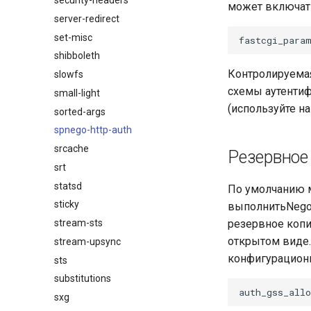
security-headers
может включат
server-redirect
set-misc
shibboleth
Контролируемая
slowfs
схемы аутентиф
small-light
(используйте на
sorted-args
spnego-http-auth
srcache
Резервное
srt
statsd
По умолчанию м
sticky
выполнитьNegot
stream-sts
резервное копи
открытом виде.
stream-upsync
конфигурацион
sts
substitutions
sxg