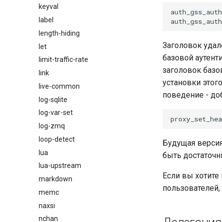
keyval
auth_gss_auth
label
length-hiding
Заголовок удал
let
базовой аутент
limit-traffic-rate
заголовок базо
link
установки этог
live-common
поведение - д
log-sqlite
log-var-set
log-zmq
loop-detect
Будущая версия
lua
быть достаточ
lua-upstream
Если вы хотите
markdown
пользователей,
memc
naxsi
nchan