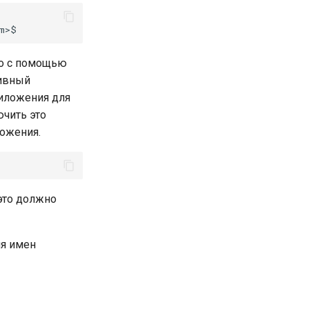
ко с помощью
тивный
риложения для
ючить это
ожения.
это должно
ия имен