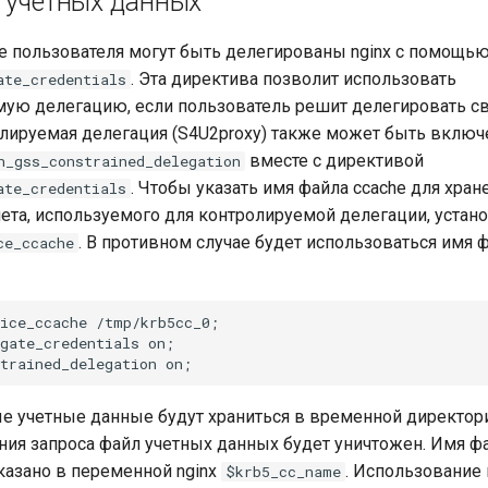
 учетных данных
 пользователя могут быть делегированы nginx с помощь
. Эта директива позволит использовать
ate_credentials
ую делегацию, если пользователь решит делегировать с
лируемая делегация (S4U2proxy) также может быть вклю
вместе с директивой
h_gss_constrained_delegation
. Чтобы указать имя файла ccache для хран
ate_credentials
ета, используемого для контролируемой делегации, устан
. В противном случае будет использоваться имя ф
ce_ccache
ice_ccache /tmp/krb5cc_0;

gate_credentials on;

 учетные данные будут храниться в временной директор
ия запроса файл учетных данных будет уничтожен. Имя ф
казано в переменной nginx
. Использование
$krb5_cc_name