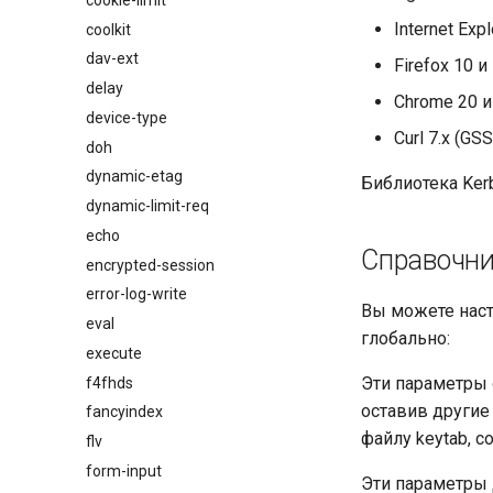
Internet Exp
coolkit
dav-ext
Firefox 10 
delay
Chrome 20 
device-type
Curl 7.x (GS
doh
dynamic-etag
Библиотека Kerb
dynamic-limit-req
echo
Справочни
encrypted-session
error-log-write
Вы можете наст
eval
глобально:
execute
Эти параметры 
f4fhds
оставив другие
fancyindex
файлу keytab, 
flv
form-input
Эти параметры 