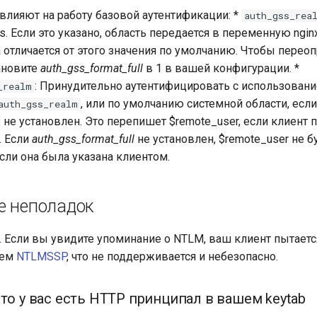
влияют на работу базовой аутентификации: *
auth_gss_rea
s. Если это указано, область передается в переменную ngin
а отличается от этого значения по умолчанию. Чтобы перео
ановите
auth_gss_format_full
в 1 в вашей конфигурации. *
: Принудительно аутентифицировать с использовани
_realm
, или по умолчанию системной области, если
auth_gss_realm
не установлен. Это перепишет $remote_user, если клиент 
. Если
auth_gss_format_full
не установлен, $remote_user не 
сли она была указана клиентом.
е неполадок
. Если вы увидите упоминание о NTLM, ваш клиент пытает
ием
NTLMSSP
, что не поддерживается и небезопасно.
что у вас есть HTTP принципал в вашем keytab