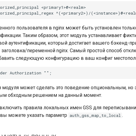
orized_principal <primary1>@<realm>

енного пользователя в nginx может быть установлен толь
ификации. Таким образом, этот модуль устанавливает фик
вой аутентификации, который достигает вашего бэкенд-п
о заголовка/переменной nginx. Самый простой способ откл
обавить следующую конфигурацию в ваш конфиг местопол
 модуля может сделать это поведение опциональным, но 
ным обходным решением на данный момент.
 включить правила локальных имен GSS для переписыван
 вы можете указать параметр
.
auth_gss_map_to_local