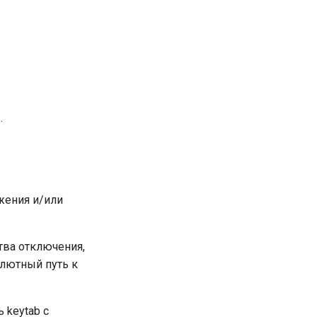
.
жения и/или
тва отключения,
олютный путь к
 keytab с