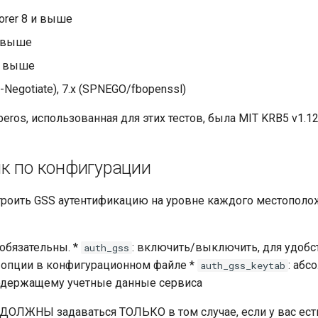
lorer 8 и выше
и выше
и выше
S-Negotiate), 7.x (SPNEGO/fbopenssl)
eros, использованная для этих тестов, была MIT KRB5 v1.12
к по конфигурации
роить GSS аутентификацию на уровне каждого местополо
обязательны. *
: включить/выключить, для удобс
auth_gss
 опции в конфигурационном файле *
: абс
auth_gss_keytab
содержащему учетные данные сервиса
ДОЛЖНЫ задаваться ТОЛЬКО в том случае, если у вас есть