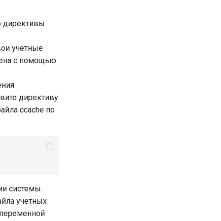
ю директивы
вои учетные
чена с помощью
ения
овите директиву
айла ccache по
ии системы.
айла учетных
 переменной