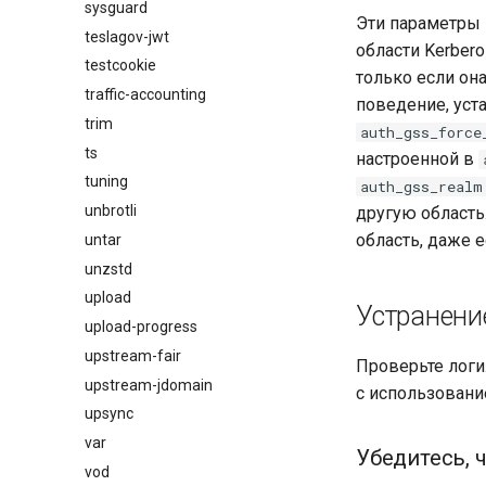
sysguard
Эти параметры 
teslagov-jwt
области Kerbero
testcookie
только если он
traffic-accounting
поведение, уст
trim
auth_gss_force
ts
настроенной в
tuning
auth_gss_realm
unbrotli
другую область
область, даже е
untar
unzstd
upload
Устранени
upload-progress
upstream-fair
Проверьте логи
upstream-jdomain
с использован
upsync
var
Убедитесь, 
vod