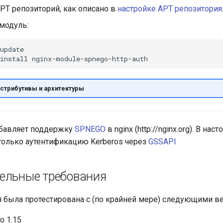
PT репозиторий, как описано в
настройке APT репозитория
модуль:
update

install
стрибутивы и архитектуры
обавляет поддержку
SPNEGO
в nginx (http://nginx.org). В на
олько аутентификацию Kerberos через
GSSAPI
ельные требования
 была протестирована с (по крайней мере) следующими в
по 1.15