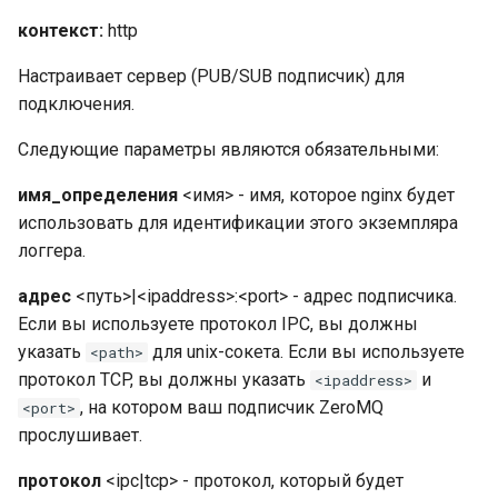
контекст:
http
Настраивает сервер (PUB/SUB подписчик) для
подключения.
Следующие параметры являются обязательными:
имя_определения
<имя> - имя, которое nginx будет
использовать для идентификации этого экземпляра
логгера.
адрес
<путь>|<ipaddress>:<port> - адрес подписчика.
Если вы используете протокол IPC, вы должны
указать
для unix-сокета. Если вы используете
<path>
протокол TCP, вы должны указать
и
<ipaddress>
, на котором ваш подписчик ZeroMQ
<port>
прослушивает.
протокол
<ipc|tcp> - протокол, который будет