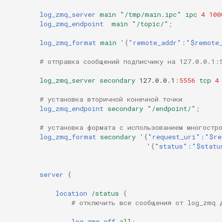
log_zmq_server
main
"/tmp/main.ipc"
ipc
4
100
log_zmq_endpoint
main
"/topic/"
;
log_zmq_format
main
'
{
"remote_addr":"$remote
# отправка сообщений подписчику на 127.0.0.1:
log_zmq_server
secondary
127.0.0.1
:
5556
tcp
4
# установка вторичной конечной точки
log_zmq_endpoint
secondary
"/endpoint/"
;
# установка формата с использованием многостр
log_zmq_format
secondary
'
{
"request_uri":"$re
'
{
"status":"$statu
server
{
location
/status
{
# отключить все сообщения от log_zmq 
log_zmq_off
all
;