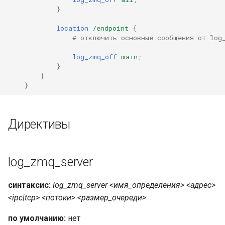
}
location
/endpoint
{
# отключить основные сообщения от log
log_zmq_off
main
;
}
}
}
Директивы
log_zmq_server
синтаксис:
log_zmq_server <имя_определения> <адрес>
<ipc|tcp> <потоки> <размер_очереди>
по умолчанию:
нет