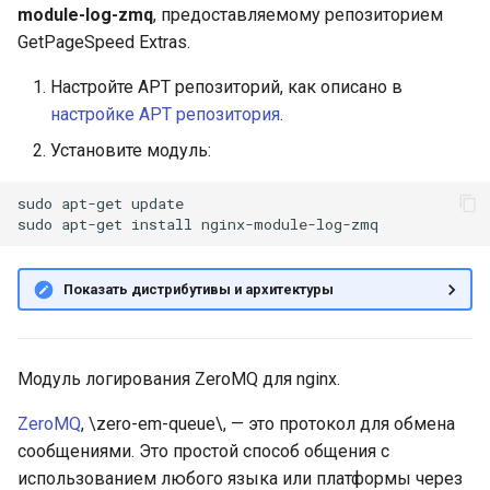
log_zmq_endpoint
module-log-zmq
, предоставляемому репозиторием
и
GetPageSpeed Extras.
я
log_zmq_format
Настройте APT репозиторий, как описано в
п
log_zmq_off
настройке APT репозитория
.
о
Установите модуль:
и
sudo
apt-get
update

с
sudo
apt-get
install
к
Показать дистрибутивы и архитектуры
а
Модуль логирования ZeroMQ для nginx.
ZeroMQ
, \zero-em-queue\, — это протокол для обмена
сообщениями. Это простой способ общения с
использованием любого языка или платформы через