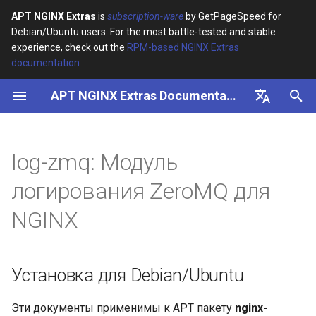
APT NGINX Extras
is
subscription-ware
by GetPageSpeed for
Debian/Ubuntu users. For the most battle-tested and stable
И
experience, check out the
RPM-based NGINX Extras
documentation
.
н
APT NGINX Extras Documentation
Установка для
и
Debian/Ubuntu
ц
English
Статус
и
Русский
log-zmq: Модуль
а
Описание
логирования ZeroMQ для
л
NGINX
Синтаксис
и
з
Директивы
Установка для Debian/Ubuntu
а
log_zmq_server
ц
Эти документы применимы к APT пакету
nginx-