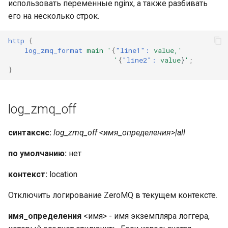
использовать переменные nginx, а также разбивать
его на несколько строк.
http
{
log_zmq_format
main
'
{
"line1":
value,'
'
{
"line2":
value
}
'
;
}
log_zmq_off
синтаксис:
log_zmq_off <имя_определения>|all
по умолчанию:
нет
контекст:
location
Отключить логирование ZeroMQ в текущем контексте.
имя_определения
<имя> - имя экземпляра логгера,