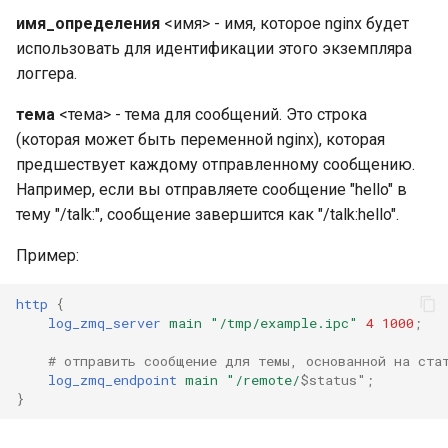
имя_определения
<имя> - имя, которое nginx будет
использовать для идентификации этого экземпляра
логгера.
тема
<тема> - тема для сообщений. Это строка
(которая может быть переменной nginx), которая
предшествует каждому отправленному сообщению.
Например, если вы отправляете сообщение "hello" в
тему "/talk:", сообщение завершится как "/talk:hello".
Пример:
http
{
log_zmq_server
main
"/tmp/example.ipc"
4
1000
;
# отправить сообщение для темы, основанной на ста
log_zmq_endpoint
main
"/remote/
$status"
;
}